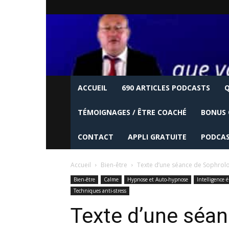
ACCUEIL
690 ARTICLES PODCASTS
Q
TÉMOIGNAGES / ÊTRE COACHÉ
BONUS 
CONTACT
APPLI GRATUITE
PODCAS
Accueil
Bien-être
Texte d’une séance de Sophrol
Bien-être
Calme
Hypnose et Auto-hypnose
Intelligence 
Techniques anti-stress
Texte d’une séan