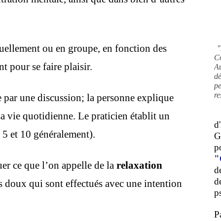
uellement ou en groupe, en fonction des
"
C
 pour se faire plaisir.
A
d
pe
re
ar une discussion; la personne explique
a vie quotidienne. Le praticien établit un
d
e 5 et 10 généralement).
G
p
"
er ce que l’on appelle de la
relaxation
d
d
s doux qui sont effectués avec une intention
ps
P