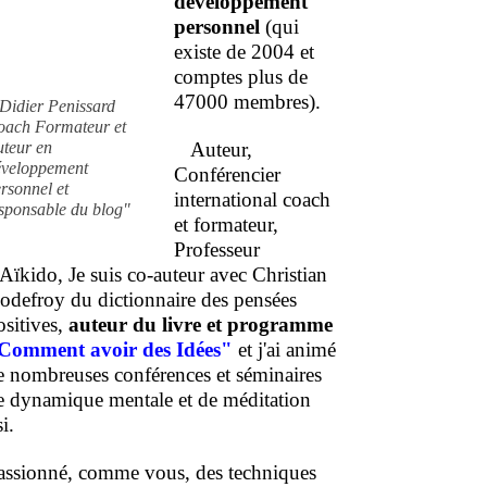
développement
personnel
(qui
existe de 2004 et
comptes plus de
47000 membres).
Didier Penissard
oach Formateur et
uteur en
Auteur,
éveloppement
Conférencier
rsonnel et
international coach
sponsable du blog"
et formateur,
Professeur
'Aïkido, Je suis co-auteur avec Christian
odefroy du dictionnaire des pensées
ositives,
auteur du livre et programme
Comment
avoir des Idées"
et j'ai animé
e nombreuses conférences et séminaires
e dynamique mentale et de méditation
i.
assionné, comme vous, des techniques