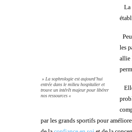
La
étab
Peu 
les 
allie
perm
» La sophrologie est aujourd’hui
entrée dans le milieu hospitalier et
Elle
trouve un intérêt majeur pour libérer
nos ressources «
prob
compo
par les grands sportifs pour améliore
de la
confiance en soi
et de la concen