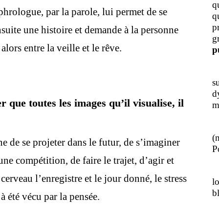
q
hrologue, par la parole, lui permet de se
q
p
suite une histoire et demande à la personne
g
lors entre la veille et le rêve.
p
J
s
d
r que toutes les images qu’il visualise, il
m
L
(
 de se projeter dans le futur, de s’imaginer
Po
ne compétition, de faire le trajet, d’agir et
J
cerveau l’enregistre et le jour donné, le stress
l
b
à été vécu par la pensée.