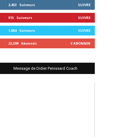
2,453
Suiveurs
SUIVRE
815
Suiveurs
SUIVRE
1,884
Suiveurs
SUIVRE
23,399
Abonnés
S'ABONNER
Message de Didier Penissard Coach