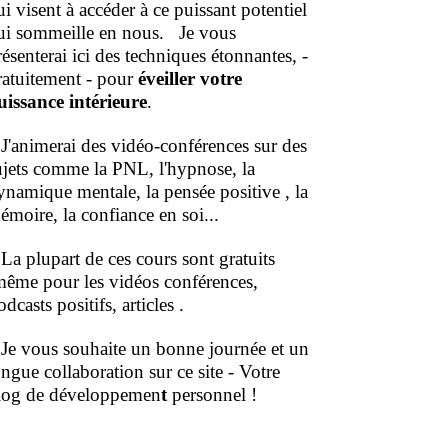
ui visent à accéder à ce puissant potentiel
ui sommeille en nous.
Je vous
résenterai ici des techniques étonnantes, -
ratuitement - pour
éveiller votre
uissance intérieure
.
'animerai des vidéo-conférences sur des
ujets comme la PNL, l'hypnose, la
ynamique mentale, la pensée positive , la
émoire, la confiance en soi...
a plupart de ces cours sont gratuits
même pour les vidéos conférences,
dcasts positifs, articles .
e vous souhaite un bonne journée et un
ongue collaboration sur ce site - Votre
log de développemen
t
personnel !