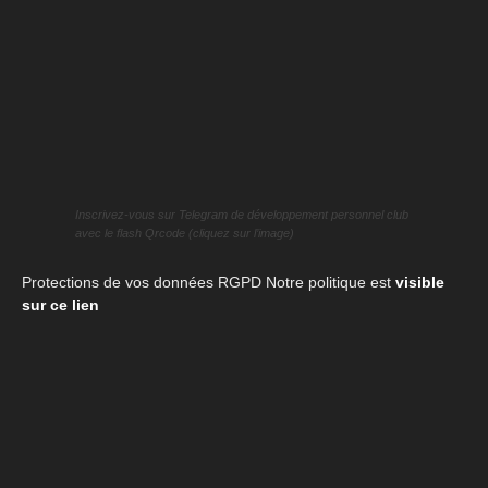
Inscrivez-vous sur Telegram de développement personnel club
avec le flash Qrcode (cliquez sur l’image)
Protections de vos données RGPD Notre politique est
visible
sur ce lien