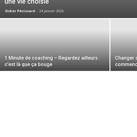
une vie choisie
Didier Pénissard
-
24 janvier 2026
1 Minute de coaching – Regardez ailleurs :
Changer d
c’est là que ça bouge
commence