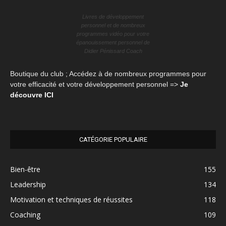
Livres de développement
personnel et de nombreux
programmes vidéo pour votre
épanouissement personnel de
Didier Pénissard Coach
Boutique du club ; Accédez à de nombreux programmes pour
votre efficacité et votre développement personnel =>
Je
découvre ICI
CATÉGORIE POPULAIRE
Bien-être
155
Leadership
134
Motivation et techniques de réussites
118
Coaching
109