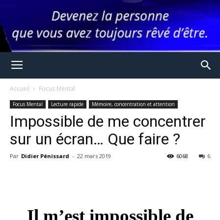
Accueil
Focus Mental
Focus Mental
Lecture rapide
Mémoire, concentration et attention
Impossible de me concentrer
sur un écran… Que faire ?
Par
Didier Pénissard
-
22 mars 2019
6068
6
Il m’est impossible de