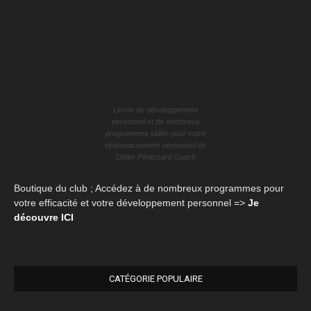
Livres de développement
personnel et de nombreux
programmes vidéo pour votre
épanouissement personnel de
Didier Pénissard Coach
Boutique du club ; Accédez à de nombreux programmes pour
votre efficacité et votre développement personnel =>
Je
découvre ICI
CATÉGORIE POPULAIRE