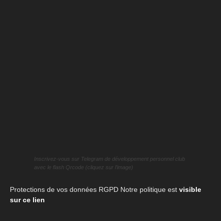
Inscrivez-vous sur Telegram de développement personnel club
avec le flash Qrcode (cliquez sur l’image)
Protections de vos données RGPD Notre politique est
visible
sur ce lien