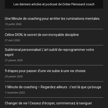
Les derniers articles et podcast de Didier Pénissard coach
Une Minute de coaching pour arrêter les ruminations mentales
19 juillet 2026
Céline DION, le secret de son incroyable discipline
21 avril 2026
Subliminal personnalisé L’art subtil de reprogrammer votre
esprit
31 janvier 2026
9 étapes pour passer d’une vie subie à une vie choisie
24 janvier 2026
1 Minute de coaching – Regardez ailleurs : c’est là que ça bouge
7 novembre 2025
Changer de vie ! Cessez d’écoper, commencez à naviguer