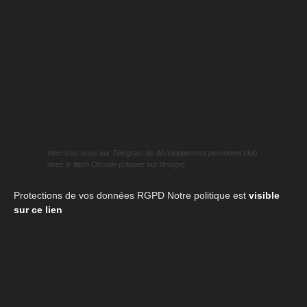
Inscrivez-vous sur Telegram de développement personnel club
avec le flash Qrcode (cliquez sur l’image)
Protections de vos données RGPD Notre politique est
visible
sur ce lien