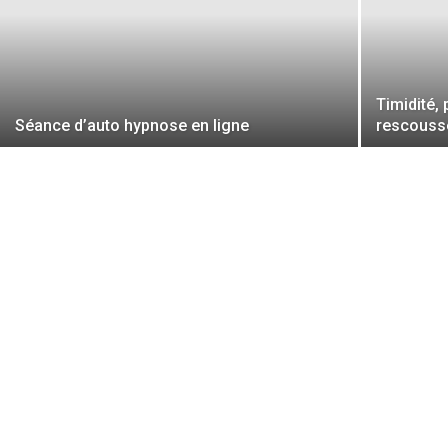
Timidité, 
Séance d’auto hypnose en ligne
rescouss