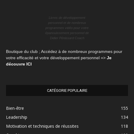
Livres de développement
personnel et de nombreux
programmes vidéo pour votre
épanouissement personnel de
Didier Pénissard Coach
Boutique du club ; Accédez à de nombreux programmes pour
votre efficacité et votre développement personnel =>
Je
découvre ICI
CATÉGORIE POPULAIRE
Bien-être
155
Leadership
134
Motivation et techniques de réussites
118