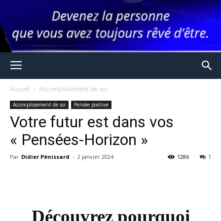
Accueil
Accomplissement de soi
Accomplissement de soi
Pensée positive
Votre futur est dans vos
« Pensées-Horizon »
Par
Didier Pénissard
-
2 janvier 2024
1286
1
Découvrez pourquoi