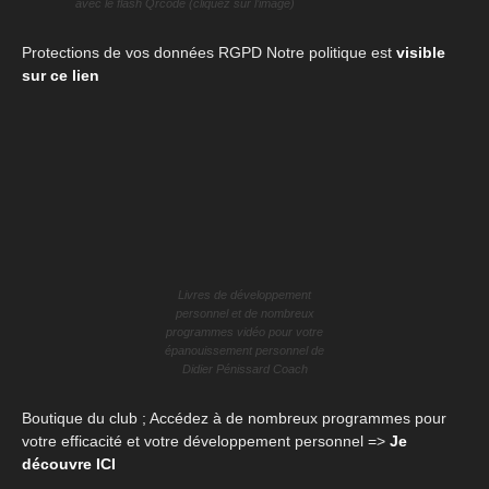
avec le flash Qrcode (cliquez sur l’image)
Protections de vos données RGPD Notre politique est
visible
sur ce lien
Livres de développement
personnel et de nombreux
programmes vidéo pour votre
épanouissement personnel de
Didier Pénissard Coach
Boutique du club ; Accédez à de nombreux programmes pour
votre efficacité et votre développement personnel =>
Je
découvre ICI