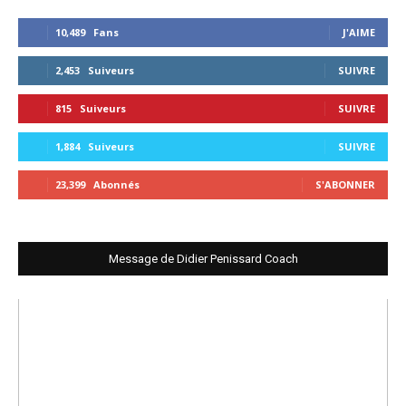
10,489
Fans
J'AIME
2,453
Suiveurs
SUIVRE
815
Suiveurs
SUIVRE
1,884
Suiveurs
SUIVRE
23,399
Abonnés
S'ABONNER
Message de Didier Penissard Coach