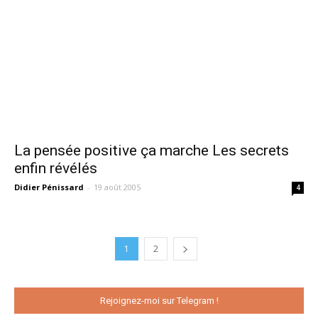
La pensée positive ça marche Les secrets
enfin révélés
Didier Pénissard
-
19 août 2005
4
1
2
Rejoignez-moi sur Telegram !