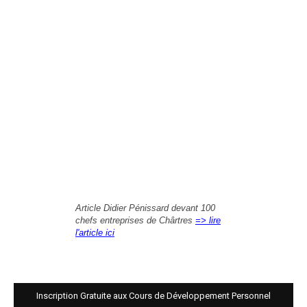
Article Didier Pénissard devant 100
chefs entreprises de Chârtres
=> lire
l'article ici
Inscription Gratuite aux Cours de Développement Personnel