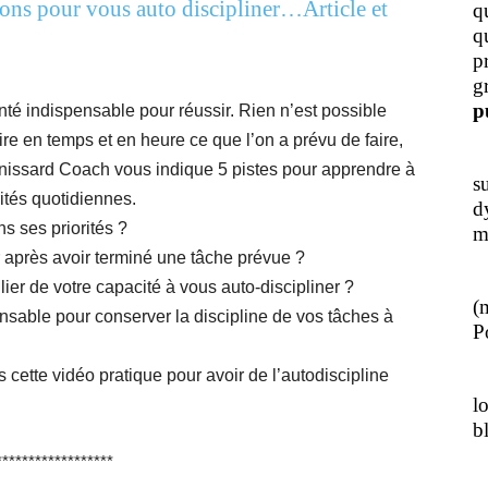
ions pour vous auto discipliner…Article et
q
q
p
g
p
onté indispensable pour réussir. Rien n’est possible
ire en temps et en heure ce que l’on a prévu de faire,
J
Pénissard Coach vous indique 5 pistes pour apprendre à
s
rités quotidiennes.
d
 ses priorités ?
m
près avoir terminé une tâche prévue ?
L
er de votre capacité à vous auto-discipliner ?
(
ensable pour conserver la discipline de vos tâches à
Po
 cette vidéo pratique pour avoir de l’autodiscipline
J
l
b
******************