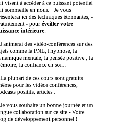
ui visent à accéder à ce puissant potentiel
ui sommeille en nous.
Je vous
résenterai ici des techniques étonnantes, -
ratuitement - pour
éveiller votre
uissance intérieure
.
'animerai des vidéo-conférences sur des
ujets comme la PNL, l'hypnose, la
ynamique mentale, la pensée positive , la
émoire, la confiance en soi...
a plupart de ces cours sont gratuits
même pour les vidéos conférences,
dcasts positifs, articles .
e vous souhaite un bonne journée et un
ongue collaboration sur ce site - Votre
log de développemen
t
personnel !