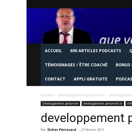
ACCUEIL
690 ARTICLES PODCASTS
Q
TÉMOIGNAGES / ÊTRE COACHÉ
BONUS 
CONTACT
APPLI GRATUITE
PODCAS
Accueil
Développement personnel
developpemen
Développement personnel
developpement personnel tv
eff
developpement p
Par
Didier Pénissard
-
27 février 2011