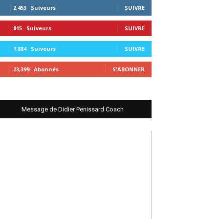
2,453
Suiveurs
SUIVRE
815
Suiveurs
SUIVRE
1,884
Suiveurs
SUIVRE
23,399
Abonnés
S'ABONNER
Message de Didier Penissard Coach