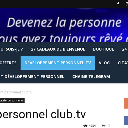
UI SUIS-JE ?
27 CADEAUX DE BIENVENUE
BOUTIQUE
24
OFFERTS
DEVELOPPEMENT PERSONNEL TV
VLOG
CITA
T DÉVELOPPEMENT PERSONNEL
CHAINE TELEGRAM
t personnel club.tv
icacité personnelle
ersonnel club.tv
4934
12