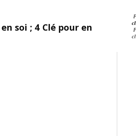
P
cl
n soi ; 4 Clé pour en
P
c