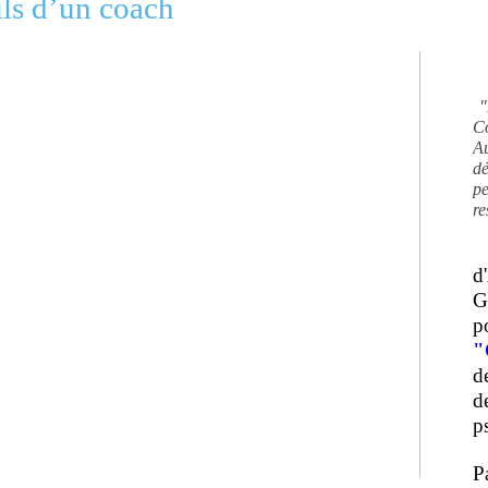
ils d’un coach
"
C
A
d
pe
re
d
G
p
"
d
d
ps
P