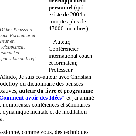
développement
personnel
(qui
existe de 2004 et
comptes plus de
47000 membres).
Didier Penissard
oach Formateur et
uteur en
Auteur,
éveloppement
Conférencier
rsonnel et
international coach
sponsable du blog"
et formateur,
Professeur
'Aïkido, Je suis co-auteur avec Christian
odefroy du dictionnaire des pensées
ositives,
auteur du livre et programme
Comment
avoir des Idées"
et j'ai animé
e nombreuses conférences et séminaires
e dynamique mentale et de méditation
i.
assionné, comme vous, des techniques