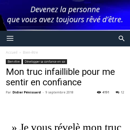
Accueil
Bien-être
Bien-être
Développer sa confiance en soi
Mon truc infaillible pour me
sentir en confiance
Par
Didier Pénissard
-
9 septembre 2018
4191
12
» Je vous révelè mon truc