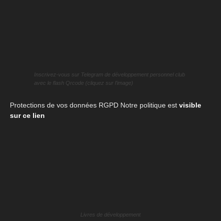
Inscrivez-vous sur Telegram de développement personnel club
avec le flash Qrcode (cliquez sur l’image)
Protections de vos données RGPD Notre politique est
visible
sur ce lien
Livres de développement