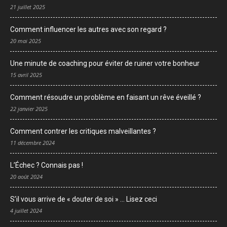
21 juillet 2025
Comment influencer les autres avec son regard ?
20 mai 2025
Une minute de coaching pour éviter de ruiner votre bonheur
15 avril 2025
Comment résoudre un problème en faisant un rêve éveillé ?
22 janvier 2025
Comment contrer les critiques malveillantes ?
11 décembre 2024
L’Échec ? Connais pas !
20 août 2024
S’il vous arrive de « douter de soi » … Lisez ceci
4 juillet 2024