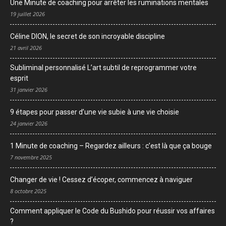
Une Minute de coaching pour arrêter les ruminations mentales
19 juillet 2026
Céline DION, le secret de son incroyable discipline
21 avril 2026
Subliminal personnalisé L’art subtil de reprogrammer votre
esprit
31 janvier 2026
9 étapes pour passer d’une vie subie à une vie choisie
24 janvier 2026
1 Minute de coaching – Regardez ailleurs : c’est là que ça bouge
7 novembre 2025
Changer de vie ! Cessez d’écoper, commencez à naviguer
8 octobre 2025
Comment appliquer le Code du Bushido pour réussir vos affaires
?