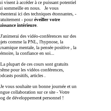
ui visent à accéder à ce puissant potentiel
ui sommeille en nous.
Je vous
résenterai ici des techniques étonnantes, -
ratuitement - pour
éveiller votre
uissance intérieure
.
'animerai des vidéo-conférences sur des
ujets comme la PNL, l'hypnose, la
ynamique mentale, la pensée positive , la
émoire, la confiance en soi...
a plupart de ces cours sont gratuits
même pour les vidéos conférences,
dcasts positifs, articles .
e vous souhaite un bonne journée et un
ongue collaboration sur ce site - Votre
log de développemen
t
personnel !