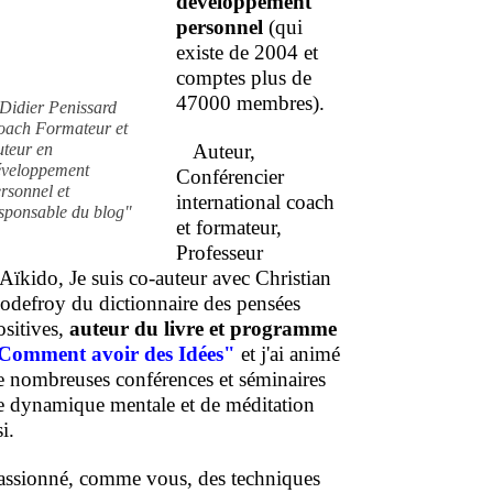
développement
personnel
(qui
existe de 2004 et
comptes plus de
47000 membres).
Didier Penissard
oach Formateur et
uteur en
Auteur,
éveloppement
Conférencier
rsonnel et
international coach
sponsable du blog"
et formateur,
Professeur
'Aïkido, Je suis co-auteur avec Christian
odefroy du dictionnaire des pensées
ositives,
auteur du livre et programme
Comment
avoir des Idées"
et j'ai animé
e nombreuses conférences et séminaires
e dynamique mentale et de méditation
i.
assionné, comme vous, des techniques