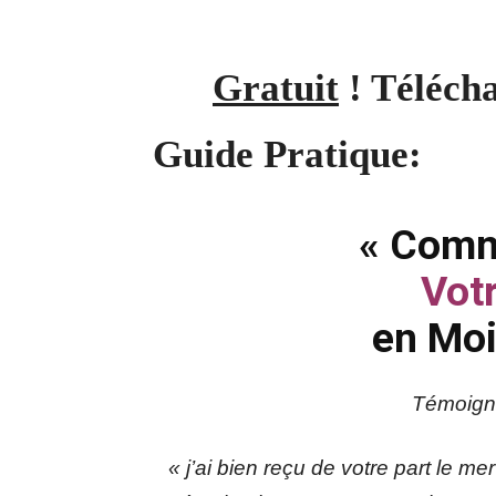
Gratuit
! Téléch
Guide Pratique:
« Com
Votr
en Moins
Témoigna
« j’ai bien reçu de votre part le m