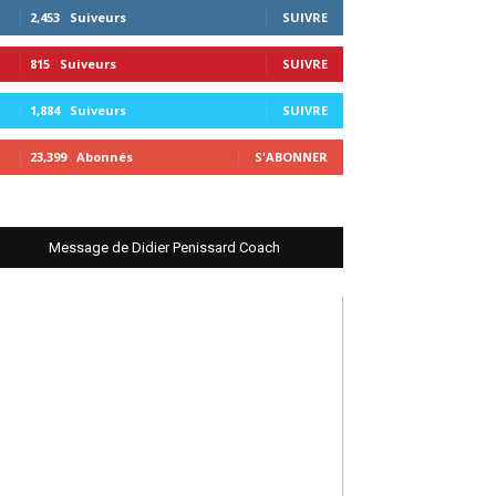
2,453
Suiveurs
SUIVRE
815
Suiveurs
SUIVRE
1,884
Suiveurs
SUIVRE
23,399
Abonnés
S'ABONNER
Message de Didier Penissard Coach