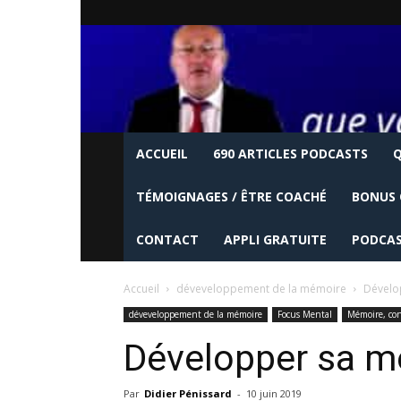
ACCUEIL
690 ARTICLES PODCASTS
Q
TÉMOIGNAGES / ÊTRE COACHÉ
BONUS 
CONTACT
APPLI GRATUITE
PODCAS
Accueil
déveveloppement de la mémoire
Dévelo
déveveloppement de la mémoire
Focus Mental
Mémoire, con
Développer sa mé
Par
Didier Pénissard
-
10 juin 2019