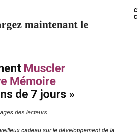
C
C
argez maintenant le
ment
Muscler
e Mémoire
 de 7 jours »
ges des lecteurs
erveilleux cadeau sur le développement de la