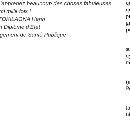
q
 m’apprenez beaucoup des choses fabuleuses
q
ci mille fois !
p
 TOKILAGNA Henri
g
 Diplômé d’Etat
p
gement de Santé Publique
J
s
d
m
L
(
Po
J
l
b