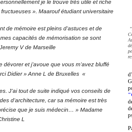
rsonnellement je le trouve très utile et riche
ructueuses ». Maarouf étudiant universitaire
t de mémoire est pleins d’astuces et de
"
C
 mes capacités de mémorisation se sont
A
d
 Jeremy V de Marseille
pe
re
le dévorer et j’avoue que vous m’avez bluffé
rci Didier » Anne L de Bruxelles «
d
G
p
 J’ai tout de suite indiqué vos conseils de
"
tudes d’architecture, car sa mémoire est très
d
d
e précise que je suis médecin… » Madame
ps
Christine L
P