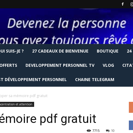
UI SUIS-JE ?
27 CADEAUX DE BIENVENUE
BOUTIQUE
24
OFFERTS
DEVELOPPEMENT PERSONNEL TV
VLOG
CITA
T DÉVELOPPEMENT PERSONNEL
CHAINE TELEGRAM
pper sa mémoire pdf gratuit
centration et attention
moire pdf gratuit
7715
10