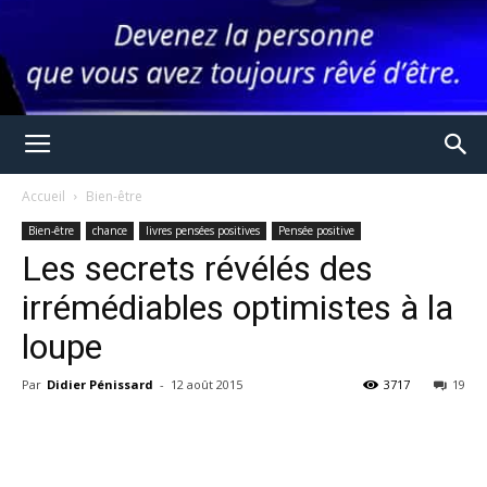
Accueil
Bien-être
Bien-être
chance
livres pensées positives
Pensée positive
Les secrets révélés des
irrémédiables optimistes à la
loupe
Par
Didier Pénissard
-
12 août 2015
3717
19