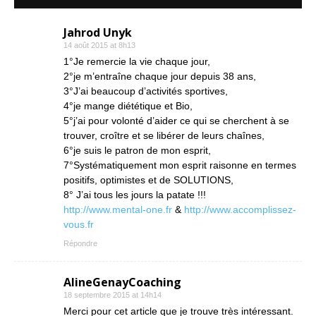
Jahrod Unyk
14 août 2015 at 8h13
1°Je remercie la vie chaque jour,
2°je m’entraîne chaque jour depuis 38 ans,
3°J’ai beaucoup d’activités sportives,
4°je mange diététique et Bio,
5°j’ai pour volonté d’aider ce qui se cherchent à se
trouver, croître et se libérer de leurs chaînes,
6°je suis le patron de mon esprit,
7°Systématiquement mon esprit raisonne en termes
positifs, optimistes et de SOLUTIONS,
8° J’ai tous les jours la patate !!!
http://www.mental-one.fr
&
http://www.accomplissez-
vous.fr
Répondre
AlineGenayCoaching
18 septembre 2015 at 14h14
Merci pour cet article que je trouve très intéressant.