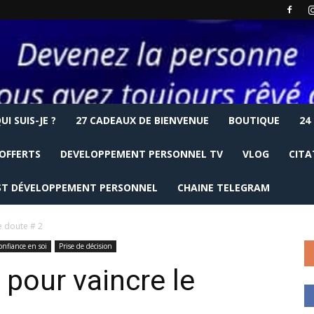
UI SUIS-JE ?
27 CADEAUX DE BIENVENUE
BOUTIQUE
24
OFFERTS
DEVELOPPEMENT PERSONNEL TV
VLOG
CITA
T DÉVELOPPEMENT PERSONNEL
CHAINE TELEGRAM
e doute # 2
onfiance en soi
Prise de décision
 pour vaincre le