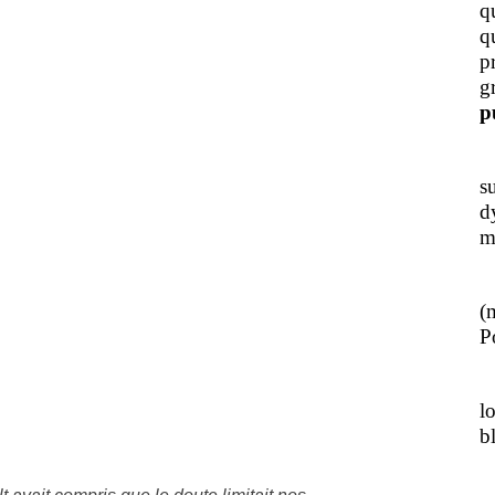
q
q
p
g
p
J
s
d
m
L
(
Po
J
l
b