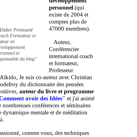
développement
personnel
(qui
existe de 2004 et
comptes plus de
47000 membres).
Didier Penissard
oach Formateur et
uteur en
Auteur,
éveloppement
Conférencier
rsonnel et
international coach
sponsable du blog"
et formateur,
Professeur
'Aïkido, Je suis co-auteur avec Christian
odefroy du dictionnaire des pensées
ositives,
auteur du livre et programme
Comment
avoir des Idées"
et j'ai animé
e nombreuses conférences et séminaires
e dynamique mentale et de méditation
i.
assionné, comme vous, des techniques