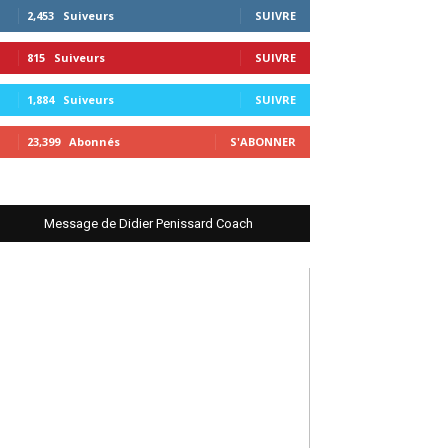
2,453
Suiveurs
SUIVRE
815
Suiveurs
SUIVRE
1,884
Suiveurs
SUIVRE
23,399
Abonnés
S'ABONNER
Message de Didier Penissard Coach