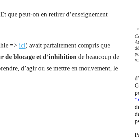
 Et que peut-on en retirer d’enseignement
"
C
A
phie =>
ici
) avait parfaitement compris que
d
pe
r de blocage et d’inhibition
de beaucoup de
re
eprendre, d’agir ou se mettre en mouvement, le
d
G
p
"
d
d
ps
P