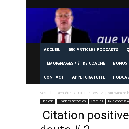
ACCUEIL
690 ARTICLES PODCASTS
Q
TÉMOIGNAGES / ÊTRE COACHÉ
BONUS 
CONTACT
APPLI GRATUITE
PODCAS
Accueil
Bien-être
Citation positive pour vaincre l
Bien-être
Citations motivation
Coaching
Développer sa c
Citation positive