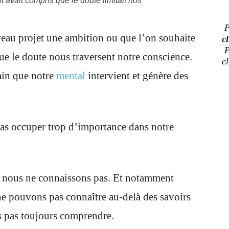
 avait compris que le doute limitait nos
P
u projet une ambition ou que l’on souhaite
cl
P
 que le doute nous traversent notre conscience.
c
main que notre
mental
intervient et génère des
cas occuper trop d’importance dans notre
ue nous ne connaissons pas. Et notamment
e pouvons pas connaître au-delà des savoirs
s pas toujours comprendre.