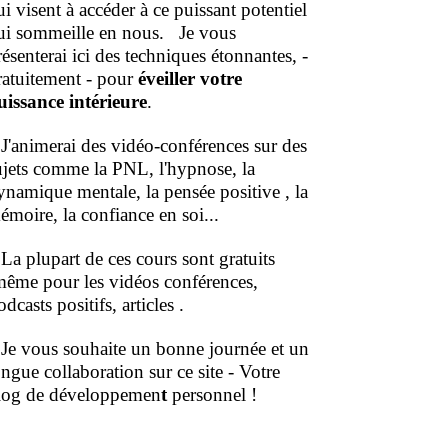
ui visent à accéder à ce puissant potentiel
ui sommeille en nous.
Je vous
résenterai ici des techniques étonnantes, -
ratuitement - pour
éveiller votre
uissance intérieure
.
'animerai des vidéo-conférences sur des
ujets comme la PNL, l'hypnose, la
ynamique mentale, la pensée positive , la
émoire, la confiance en soi...
a plupart de ces cours sont gratuits
même pour les vidéos conférences,
dcasts positifs, articles .
e vous souhaite un bonne journée et un
ongue collaboration sur ce site - Votre
log de développemen
t
personnel !