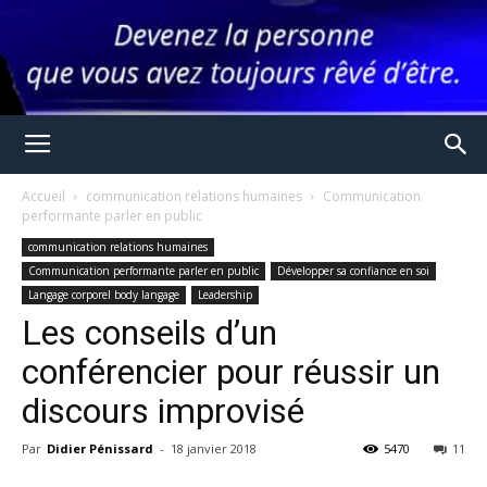
Accueil
communication relations humaines
Communication
performante parler en public
communication relations humaines
Communication performante parler en public
Développer sa confiance en soi
Langage corporel body langage
Leadership
Les conseils d’un
conférencier pour réussir un
discours improvisé
Par
Didier Pénissard
-
18 janvier 2018
5470
11