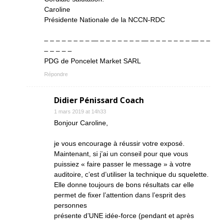
Caroline
Présidente Nationale de la NCCN-RDC
– – – – – – – – — – – – – – – – — – – – – – – – — – –
– – – – –
PDG de Poncelet Market SARL
Répondre
Didier Pénissard Coach
1 mars 2019 at 14h33
Bonjour Caroline,
je vous encourage à réussir votre exposé.
Maintenant, si j’ai un conseil pour que vous
puissiez « faire passer le message » à votre
auditoire, c’est d’utiliser la technique du squelette.
Elle donne toujours de bons résultats car elle
permet de fixer l’attention dans l’esprit des
personnes
présente d’UNE idée-force (pendant et après