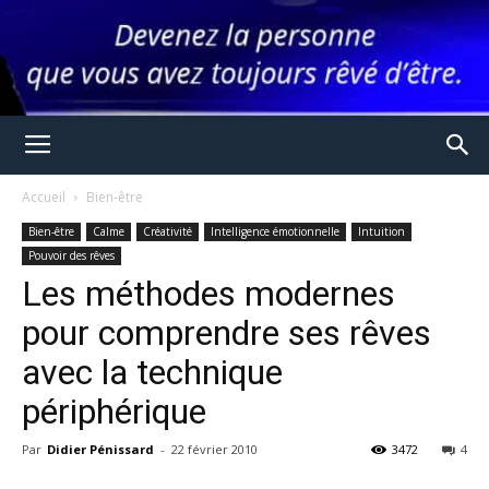
Accueil
Bien-être
Bien-être
Calme
Créativité
Intelligence émotionnelle
Intuition
Pouvoir des rêves
Les méthodes modernes
pour comprendre ses rêves
avec la technique
périphérique
Par
Didier Pénissard
-
22 février 2010
3472
4