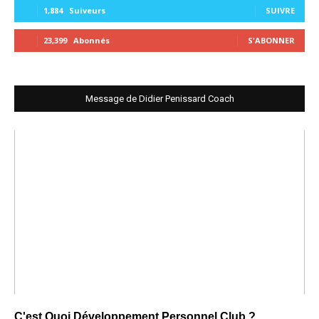
1,884
Suiveurs
SUIVRE
23,399
Abonnés
S'ABONNER
Message de Didier Penissard Coach
C'est Quoi Développement Personnel Club ?