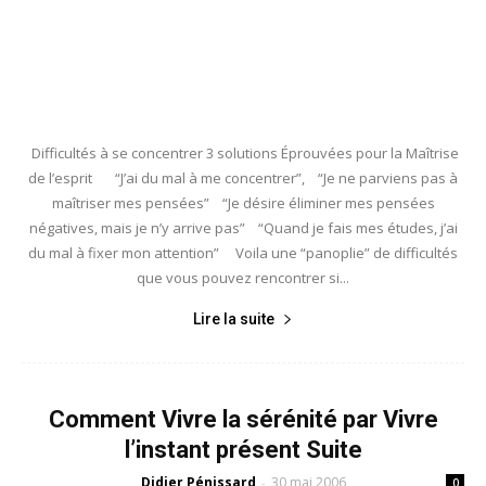
Difficultés à se concentrer 3 solutions Éprouvées pour la Maîtrise
de l’esprit “J’ai du mal à me concentrer”, “Je ne parviens pas à
maîtriser mes pensées” “Je désire éliminer mes pensées
négatives, mais je n’y arrive pas” “Quand je fais mes études, j’ai
du mal à fixer mon attention” Voila une “panoplie” de difficultés
que vous pouvez rencontrer si...
Lire la suite
Comment Vivre la sérénité par Vivre
l’instant présent Suite
Didier Pénissard
30 mai 2006
-
0