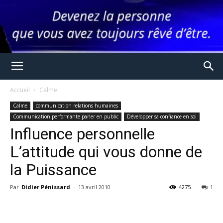
Accueil
Calme
Calme
communication relations humaines
Communication performante parler en public
Développer sa confiance en soi
Influence personnelle
L’attitude qui vous donne de
la Puissance
Par
Didier Pénissard
-
13 avril 2010
4275
1