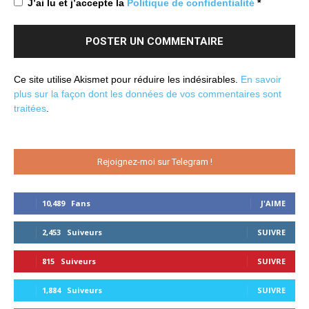
J’ai lu et j’accepte la
Politique de confidentialité
*
Ce site utilise Akismet pour réduire les indésirables.
En savoir
plus sur la façon dont les données de vos commentaires sont
traitées
.
Rejoignez-moi sur Telegram !
10,489
Fans
J'AIME
2,453
Suiveurs
SUIVRE
815
Suiveurs
SUIVRE
1,884
Suiveurs
SUIVRE