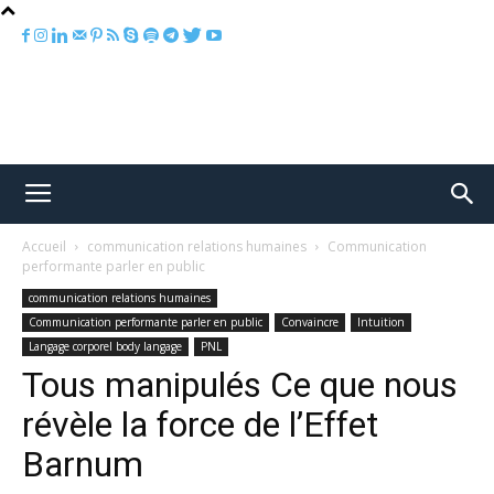
Accueil
communication relations humaines
Communication
performante parler en public
communication relations humaines
Communication performante parler en public
Convaincre
Intuition
Langage corporel body langage
PNL
Tous manipulés Ce que nous
révèle la force de l’Effet
Barnum