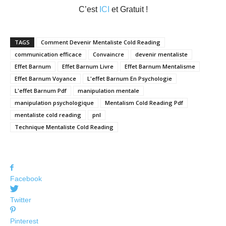
C’est
ICI
et Gratuit !
TAGS
Comment Devenir Mentaliste Cold Reading
communication efficace
Convaincre
devenir mentaliste
Effet Barnum
Effet Barnum Livre
Effet Barnum Mentalisme
Effet Barnum Voyance
L'effet Barnum En Psychologie
L'effet Barnum Pdf
manipulation mentale
manipulation psychologique
Mentalism Cold Reading Pdf
mentaliste cold reading
pnl
Technique Mentaliste Cold Reading
Facebook
Twitter
Pinterest