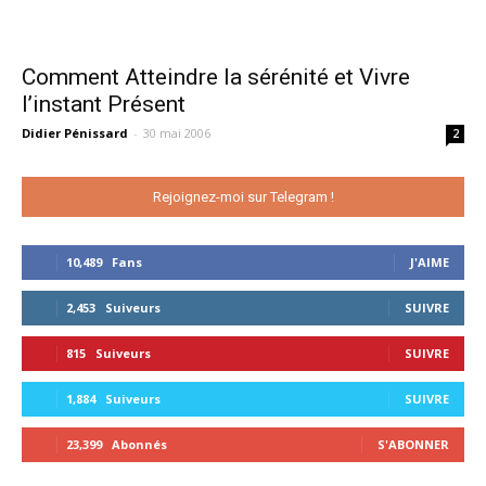
Comment Atteindre la sérénité et Vivre
l’instant Présent
Didier Pénissard
-
30 mai 2006
2
Rejoignez-moi sur Telegram !
10,489
Fans
J'AIME
2,453
Suiveurs
SUIVRE
815
Suiveurs
SUIVRE
1,884
Suiveurs
SUIVRE
23,399
Abonnés
S'ABONNER