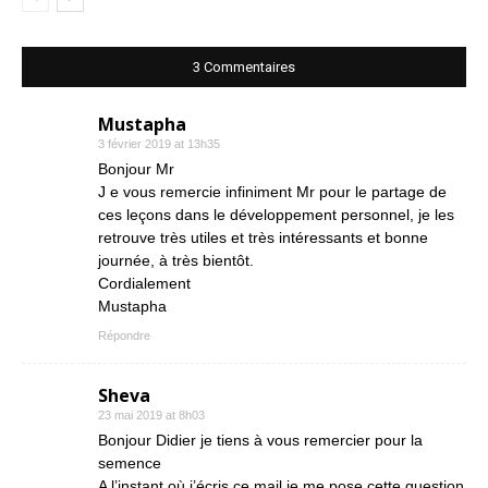
3 Commentaires
Mustapha
3 février 2019 at 13h35
Bonjour Mr
J e vous remercie infiniment Mr pour le partage de
ces leçons dans le développement personnel, je les
retrouve très utiles et très intéressants et bonne
journée, à très bientôt.
Cordialement
Mustapha
Répondre
Sheva
23 mai 2019 at 8h03
Bonjour Didier je tiens à vous remercier pour la
semence
A l’instant où j’écris ce mail je me pose cette question