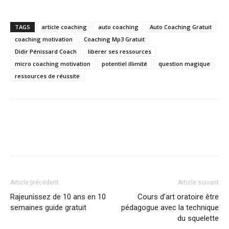
TAGS
article coaching
auto coaching
Auto Coaching Gratuit
coaching motivation
Coaching Mp3 Gratuit
Didir Pénissard Coach
liberer ses ressources
micro coaching motivation
potentiel illimité
question magique
ressources de réussite
Article précédent
Article suivant
Rajeunissez de 10 ans en 10
Cours d’art oratoire être
semaines guide gratuit
pédagogue avec la technique
du squelette