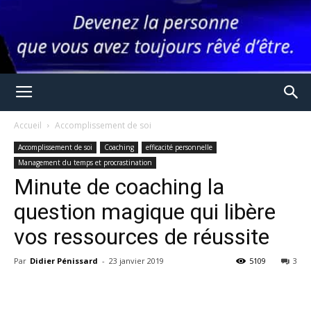
Accueil
Accomplissement de soi
Accomplissement de soi
Coaching
efficacité personnelle
Management du temps et procrastination
Minute de coaching la
question magique qui libère
vos ressources de réussite
Par
Didier Pénissard
-
23 janvier 2019
5109
3