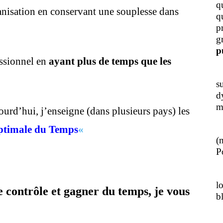
q
nisation en conservant une souplesse dans
q
p
g
p
essionnel en
ayant plus de temps que les
J
s
d
m
jourd’hui, j’enseigne (dans plusieurs pays) les
ptimale du Temps
«
L
(
Po
J
l
 contrôle et gagner du temps, je vous
b