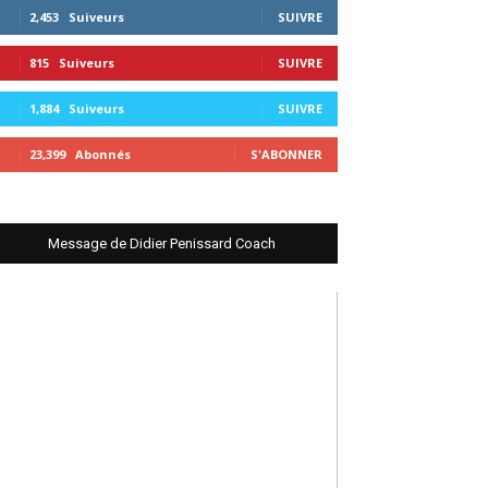
2,453
Suiveurs
SUIVRE
815
Suiveurs
SUIVRE
1,884
Suiveurs
SUIVRE
23,399
Abonnés
S'ABONNER
Message de Didier Penissard Coach