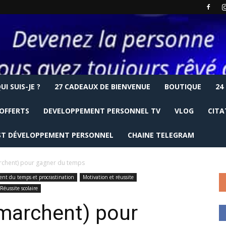
UI SUIS-JE ?
27 CADEAUX DE BIENVENUE
BOUTIQUE
24
OFFERTS
DEVELOPPEMENT PERSONNEL TV
VLOG
CITA
T DÉVELOPPEMENT PERSONNEL
CHAINE TELEGRAM
archent) pour gagner du temps
t du temps et procrastination
Motivation et réussite
Réussite scolaire
 marchent) pour