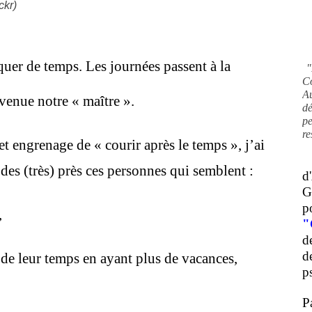
ckr)
quer de temps. Les journées passent à la
"
C
A
devenue notre « maître ».
d
pe
re
 engrenage de « courir après le temps », j’ai
 des (très) près ces personnes qui semblent :
d
G
p
,
"
d
d
de leur temps en ayant plus de vacances,
ps
P