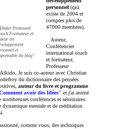
développement
personnel
(qui
existe de 2004 et
comptes plus de
47000 membres).
Didier Penissard
oach Formateur et
uteur en
Auteur,
éveloppement
Conférencier
rsonnel et
international coach
sponsable du blog"
et formateur,
Professeur
'Aïkido, Je suis co-auteur avec Christian
odefroy du dictionnaire des pensées
ositives,
auteur du livre et programme
Comment
avoir des Idées"
et j'ai animé
e nombreuses conférences et séminaires
e dynamique mentale et de méditation
i.
assionné, comme vous, des techniques