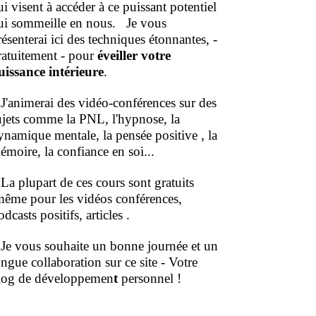
ui visent à accéder à ce puissant potentiel
ui sommeille en nous.
Je vous
résenterai ici des techniques étonnantes, -
ratuitement - pour
éveiller votre
uissance intérieure
.
'animerai des vidéo-conférences sur des
ujets comme la PNL, l'hypnose, la
ynamique mentale, la pensée positive , la
émoire, la confiance en soi...
a plupart de ces cours sont gratuits
même pour les vidéos conférences,
dcasts positifs, articles .
e vous souhaite un bonne journée et un
ongue collaboration sur ce site - Votre
log de développemen
t
personnel !