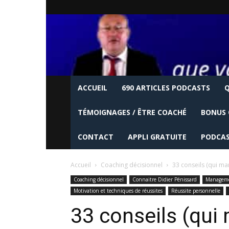
ACCUEIL
690 ARTICLES PODCASTS
Q
TÉMOIGNAGES / ÊTRE COACHÉ
BONUS 
CONTACT
APPLI GRATUITE
PODCAS
Accueil
Coaching décisionnel
33 conseils (qui m
Coaching décisionnel
Connaitre Didier Pénissard
Managemen
Motivation et techniques de réussites
Réussite personnelle
33 conseils (qui