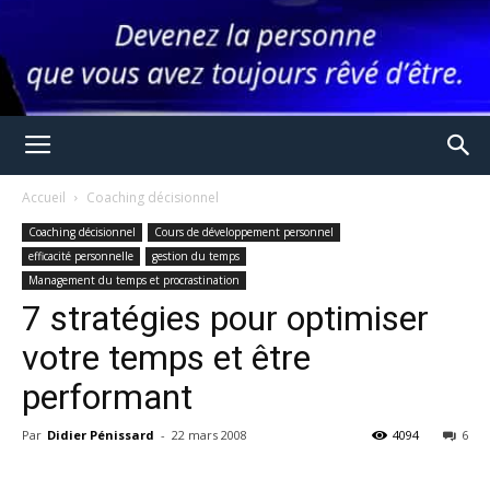
Accueil
Coaching décisionnel
Coaching décisionnel
Cours de développement personnel
efficacité personnelle
gestion du temps
Management du temps et procrastination
7 stratégies pour optimiser
votre temps et être
performant
Par
Didier Pénissard
-
22 mars 2008
4094
6