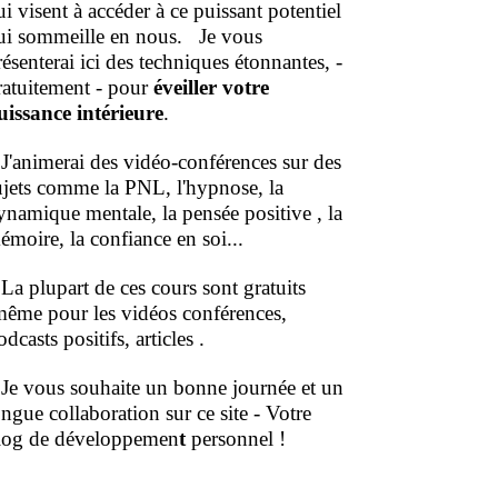
ui visent à accéder à ce puissant potentiel
ui sommeille en nous.
Je vous
résenterai ici des techniques étonnantes, -
ratuitement - pour
éveiller votre
uissance intérieure
.
'animerai des vidéo-conférences sur des
ujets comme la PNL, l'hypnose, la
ynamique mentale, la pensée positive , la
émoire, la confiance en soi...
a plupart de ces cours sont gratuits
même pour les vidéos conférences,
dcasts positifs, articles .
e vous souhaite un bonne journée et un
ongue collaboration sur ce site - Votre
log de développemen
t
personnel !