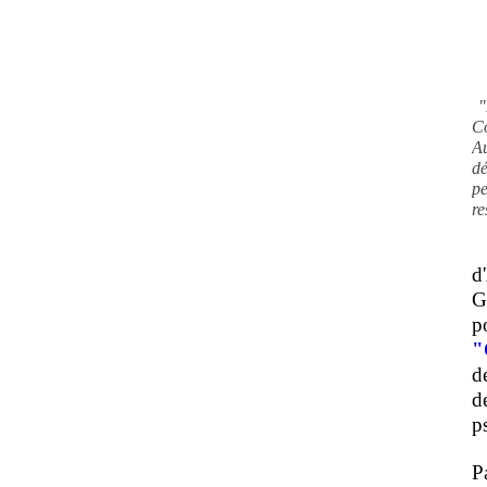
"
C
A
d
pe
re
d
G
p
"
d
d
ps
P