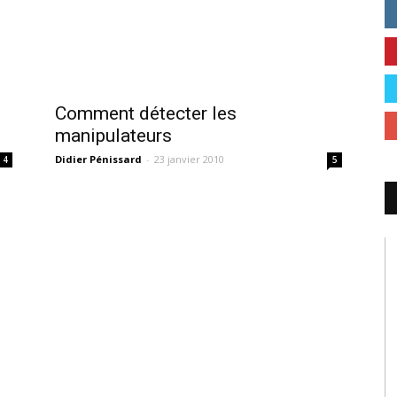
Comment détecter les
manipulateurs
Didier Pénissard
-
23 janvier 2010
4
5