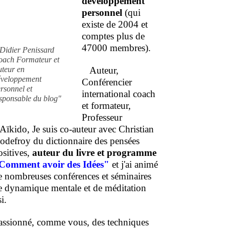
développement
personnel
(qui
existe de 2004 et
comptes plus de
47000 membres).
Didier Penissard
oach Formateur et
uteur en
Auteur,
éveloppement
Conférencier
rsonnel et
international coach
sponsable du blog"
et formateur,
Professeur
'Aïkido, Je suis co-auteur avec Christian
odefroy du dictionnaire des pensées
ositives,
auteur du livre et programme
Comment
avoir des Idées"
et j'ai animé
e nombreuses conférences et séminaires
e dynamique mentale et de méditation
i.
assionné, comme vous, des techniques