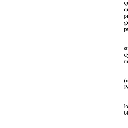
q
q
p
g
p
J
s
d
m
L
(
Po
J
l
b