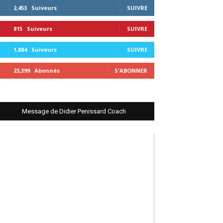
2,453
Suiveurs
SUIVRE
815
Suiveurs
SUIVRE
1,884
Suiveurs
SUIVRE
23,399
Abonnés
S'ABONNER
Message de Didier Penissard Coach