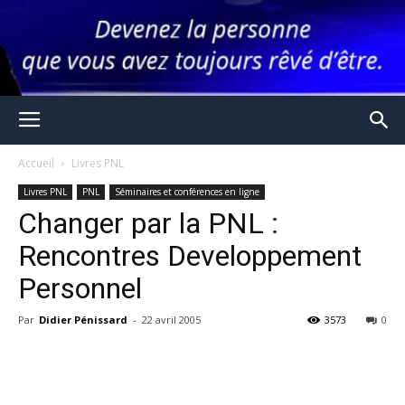
Accueil
Livres PNL
Livres PNL
PNL
Séminaires et conférences en ligne
Changer par la PNL :
Rencontres Developpement
Personnel
Par
Didier Pénissard
-
22 avril 2005
3573
0