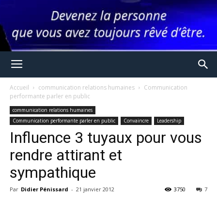
Accueil
communication relations humaines
Communication
performante parler en public
communication relations humaines
Communication performante parler en public
Convaincre
Leadership
Influence 3 tuyaux pour vous
rendre attirant et
sympathique
Par
Didier Pénissard
-
21 janvier 2012
3750
7