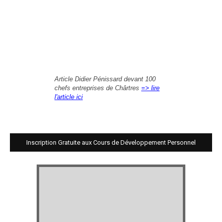
Article Didier Pénissard devant 100
chefs entreprises de Chârtres
=> lire
l'article ici
Inscription Gratuite aux Cours de Développement Personnel