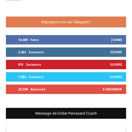
Rejoignez-moi sur Telegram !
10,489
Fans
J'AIME
2,453
Suiveurs
SUIVRE
815
Suiveurs
SUIVRE
1,884
Suiveurs
SUIVRE
23,399
Abonnés
S'ABONNER
Message de Didier Penissard Coach