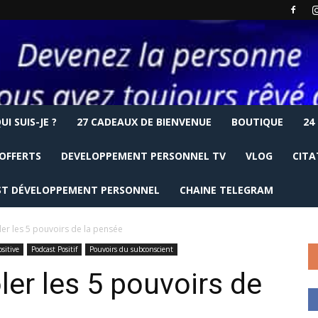
UI SUIS-JE ?
27 CADEAUX DE BIENVENUE
BOUTIQUE
24
OFFERTS
DEVELOPPEMENT PERSONNEL TV
VLOG
CITA
T DÉVELOPPEMENT PERSONNEL
CHAINE TELEGRAM
r les 5 pouvoirs de la pensée
sitive
Podcast Positif
Pouvoirs du subconscient
er les 5 pouvoirs de