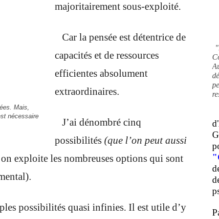
majoritairement sous-exploité.
Car la pensée est détentrice de
"
capacités et de ressources
C
A
efficientes absolument
d
pe
extraordinaires.
re
tées. Mais,
est nécessaire
J’ai dénombré cinq
d
G
possibilités
(que l’on peut aussi
p
"
’on exploite les nombreuses options qui sont
d
 mental).
d
ps
s possibilités quasi infinies. Il est utile d’y
P