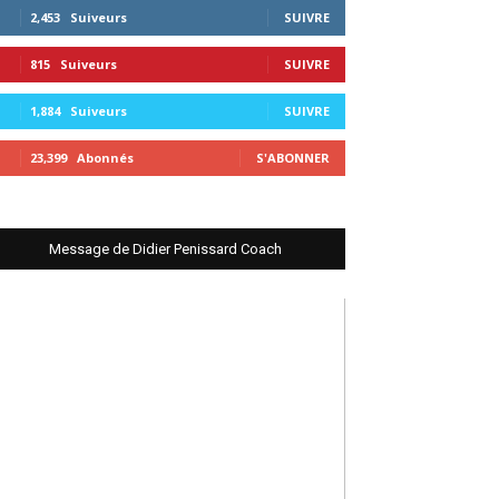
2,453
Suiveurs
SUIVRE
815
Suiveurs
SUIVRE
1,884
Suiveurs
SUIVRE
23,399
Abonnés
S'ABONNER
Message de Didier Penissard Coach