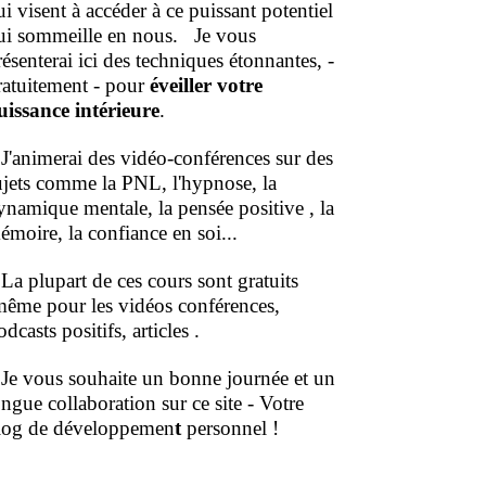
ui visent à accéder à ce puissant potentiel
ui sommeille en nous.
Je vous
résenterai ici des techniques étonnantes, -
ratuitement - pour
éveiller votre
uissance intérieure
.
'animerai des vidéo-conférences sur des
ujets comme la PNL, l'hypnose, la
ynamique mentale, la pensée positive , la
émoire, la confiance en soi...
a plupart de ces cours sont gratuits
même pour les vidéos conférences,
dcasts positifs, articles .
e vous souhaite un bonne journée et un
ongue collaboration sur ce site - Votre
log de développemen
t
personnel !