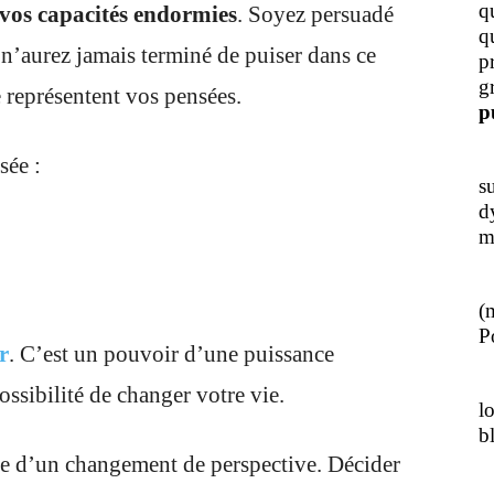
q
 vos capacités endormies
. Soyez persuadé
q
 n’aurez jamais terminé de puiser dans ce
p
g
e représentent vos pensées.
p
J
sée :
s
d
m
L
(
Po
r
. C’est un pouvoir d’une puissance
J
possibilité de changer votre vie.
l
b
ce d’un changement de perspective. Décider