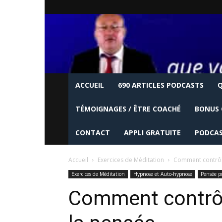
ACCUEIL
690 ARTICLES PODCASTS
Q
TÉMOIGNAGES / ÊTRE COACHÉ
BONUS 
CONTACT
APPLI GRATUITE
PODCAS
Accueil
Exercices de Méditation
Comment contrôle
Exercices de Méditation
Hypnose et Auto-hypnose
Pensée po
Comment contrôl