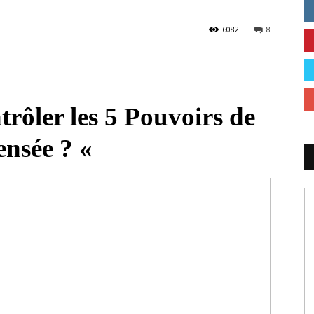
6082
8
ôler les 5 Pouvoirs de
ensée ? «