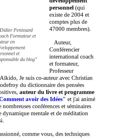
développement
personnel
(qui
existe de 2004 et
comptes plus de
47000 membres).
Didier Penissard
oach Formateur et
uteur en
Auteur,
éveloppement
Conférencier
rsonnel et
international coach
sponsable du blog"
et formateur,
Professeur
'Aïkido, Je suis co-auteur avec Christian
odefroy du dictionnaire des pensées
ositives,
auteur du livre et programme
Comment
avoir des Idées"
et j'ai animé
e nombreuses conférences et séminaires
e dynamique mentale et de méditation
i.
assionné, comme vous, des techniques