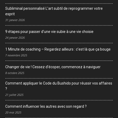
Subliminal personnalisé L’art subtil de reprogrammer votre
esprit
31 janvier 2026
9 étapes pour passer d’une vie subie à une vie choisie
24 janvier 2026
1 Minute de coaching – Regardez ailleurs : c’est là que ça bouge
7 novembre 2025
Changer de vie ! Cessez d’écoper, commencez à naviguer
8 octobre 2025
Comment appliquer le Code du Bushido pour réussir vos affaires
?
21 juillet 2025
Comment influencer les autres avec son regard ?
20 mai 2025