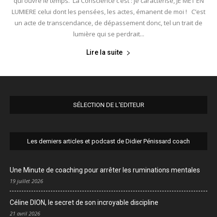
qui ouvre le temps. La Conscience c’est : je caractérise, JE MET EN
LUMIERE celui dont les pensées, les actes, émanent de moi ! C’est
un acte de transcendance, de dépassement donc, tel un trait de
lumière qui se perdrait...
Lire la suite
SÉLECTION DE L'EDITEUR
Les derniers articles et podcast de Didier Pénissard coach
Une Minute de coaching pour arrêter les ruminations mentales
19 juillet 2026
Céline DION, le secret de son incroyable discipline
21 avril 2026