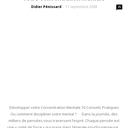
Didier Pénissard
11 septembre 2008
-
25
Développer votre Concentration Mentale 10 Conseils Pratiques
Ou comment discipliner votre mental ? Dans la journée, des
milliers de pensées vous traversent l’esprit. Chaque pensée est
une « unité de force » qui puise dans l’énergie psycho-nerveuse.