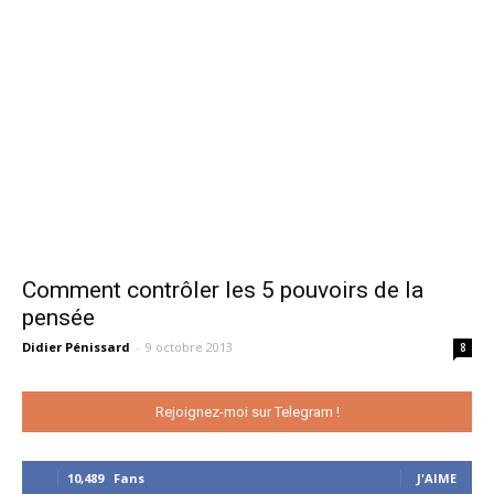
Comment contrôler les 5 pouvoirs de la
pensée
Didier Pénissard
-
9 octobre 2013
8
Rejoignez-moi sur Telegram !
10,489
Fans
J'AIME