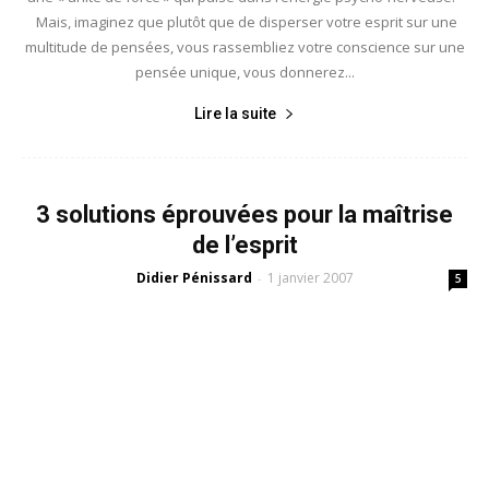
Mais, imaginez que plutôt que de disperser votre esprit sur une
multitude de pensées, vous rassembliez votre conscience sur une
pensée unique, vous donnerez...
Lire la suite
3 solutions éprouvées pour la maîtrise
de l’esprit
Didier Pénissard
1 janvier 2007
-
5