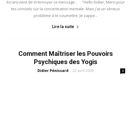
écran) vient de m'envoyer ce message : "Hello Didier, Merci pour
tes conseils sur la concentration mentale. Mais j'ai un sérieux
problème à te soumettre. Je zappe...
Lire la suite
Comment Maîtriser les Pouvoirs
Psychiques des Yogis
Didier Pénissard
22 avril 2009
-
0