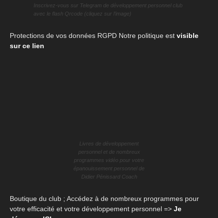
Inscrivez-vous sur Telegram de développement personnel club
avec le flash Qrcode (cliquez sur l’image)
Protections de vos données RGPD Notre politique est
visible
sur ce lien
Livres de développement
personnel et de nombreux
programmes vidéo pour votre
épanouissement personnel de
Didier Pénissard Coach
Boutique du club ; Accédez à de nombreux programmes pour
votre efficacité et votre développement personnel =>
Je