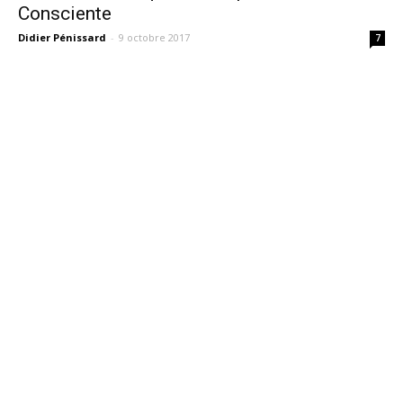
Consciente
Didier Pénissard
-
9 octobre 2017
7