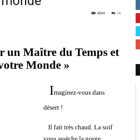
e monde
4394
16
 un Maître du Temps et
votre Monde »
I
maginez-vous dans
désert !
Il fait très chaud. La soif
vous assèche la gorge