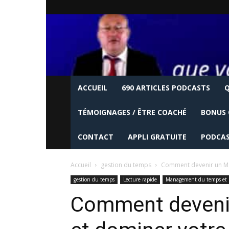
ACCUEIL
690 ARTICLES PODCASTS
Q
TÉMOIGNAGES / ÊTRE COACHÉ
BONUS 
CONTACT
APPLI GRATUITE
PODCAS
Accueil
gestion du temps
Comment devenir un Ma
gestion du temps
Lecture rapide
Management du temps et p
Comment devenir