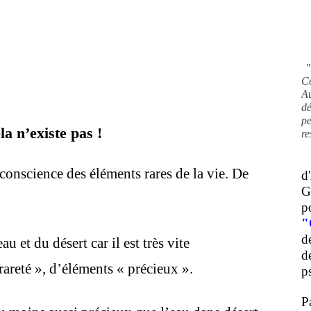
"
C
A
d
pe
a n’existe pas !
re
conscience des éléments rares de la vie. De
d
G
p
"
d
u et du désert car il est très vite
d
rareté », d’éléments « précieux ».
ps
P