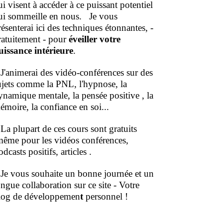
ui visent à accéder à ce puissant potentiel
ui sommeille en nous.
Je vous
résenterai ici des techniques étonnantes, -
ratuitement - pour
éveiller votre
uissance intérieure
.
'animerai des vidéo-conférences sur des
ujets comme la PNL, l'hypnose, la
ynamique mentale, la pensée positive , la
émoire, la confiance en soi...
a plupart de ces cours sont gratuits
même pour les vidéos conférences,
dcasts positifs, articles .
e vous souhaite un bonne journée et un
ongue collaboration sur ce site - Votre
log de développemen
t
personnel !