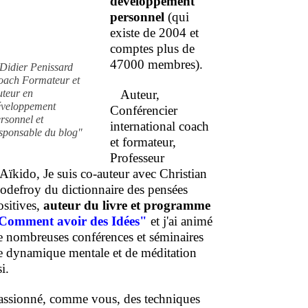
développement
personnel
(qui
existe de 2004 et
comptes plus de
47000 membres).
Didier Penissard
oach Formateur et
uteur en
Auteur,
éveloppement
Conférencier
rsonnel et
international coach
sponsable du blog"
et formateur,
Professeur
'Aïkido, Je suis co-auteur avec Christian
odefroy du dictionnaire des pensées
ositives,
auteur du livre et programme
Comment
avoir des Idées"
et j'ai animé
e nombreuses conférences et séminaires
e dynamique mentale et de méditation
i.
assionné, comme vous, des techniques