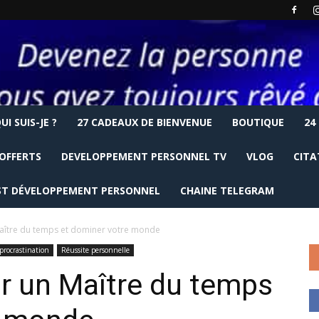
UI SUIS-JE ?
27 CADEAUX DE BIENVENUE
BOUTIQUE
24
OFFERTS
DEVELOPPEMENT PERSONNEL TV
VLOG
CITA
T DÉVELOPPEMENT PERSONNEL
CHAINE TELEGRAM
ître du temps et dominer votre monde
rocrastination
Réussite personnelle
 un Maître du temps