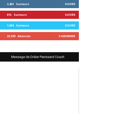
2,453
Suiveurs
SUIVRE
815
Suiveurs
SUIVRE
1,884
Suiveurs
SUIVRE
23,399
Abonnés
S'ABONNER
Message de Didier Penissard Coach