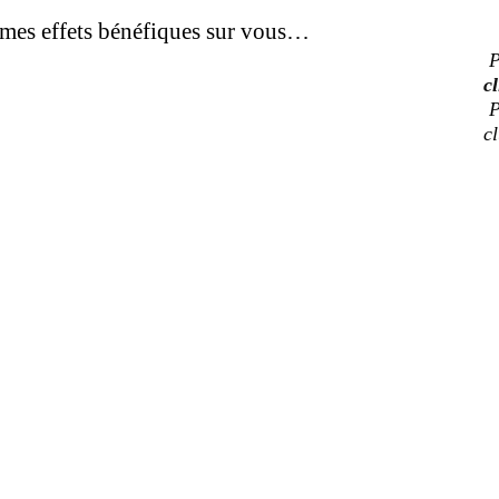
êmes effets bénéfiques sur vous…
P
cl
P
c