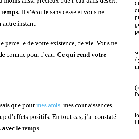
u moins aussi précieux que l’eau dans désert.
q
q
e temps.
Il s’écoule sans cesse et vous ne
p
n autre instant.
g
p
parcelle de votre existence, de vie. Vous ne
J
s
rde comme pour l’eau.
Ce qui rend votre
d
m
L
(
Po
e sais que pour
mes amis
, mes connaissances,
J
l
p d’effets positifs. En tout cas, j’ai constaté
b
s avec le
temps
.