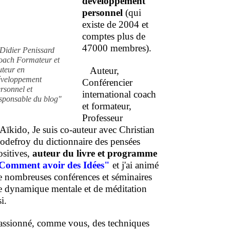
développement
personnel
(qui
existe de 2004 et
comptes plus de
47000 membres).
Didier Penissard
oach Formateur et
uteur en
Auteur,
éveloppement
Conférencier
rsonnel et
international coach
sponsable du blog"
et formateur,
Professeur
'Aïkido, Je suis co-auteur avec Christian
odefroy du dictionnaire des pensées
ositives,
auteur du livre et programme
Comment
avoir des Idées"
et j'ai animé
e nombreuses conférences et séminaires
e dynamique mentale et de méditation
i.
assionné, comme vous, des techniques