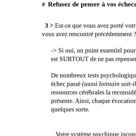
Refusez de penser à vos échecs
#
3 >
Est-ce que vous avez porté votre
vous avez rencontré précédemment 
.
-> Si oui, un point essentiel pou
est SURTOUT de ne pas repenser 
.
De nombreux tests psychologique
échec passé
(aussi lointain soit-
ressources cérébrales la reconsi
présente. Ainsi, chaque évocatio
quelques sorte.
.
Votre système psychique incons