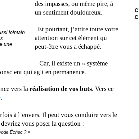
des impasses, ou même pire, à
C
un sentiment douloureux.
C
.
Et pourtant, j’attire toute votre
ssi lointain
attention sur cet élément qui
os
me une
peut-être vous a échappé.
.
Car, il existe un « système
bconscient qui agit en permanence.
nce vers la
réalisation de vos buts
. Vers ce
e
.
ois à l’envers. Il peut vous conduire vers le
 devriez vous poser la question :
mode Échec ? »