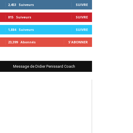
2,453
Suiveurs
SUIVRE
815
Suiveurs
SUIVRE
1,884
Suiveurs
SUIVRE
23,399
Abonnés
S'ABONNER
Message de Didier Penissard Coach