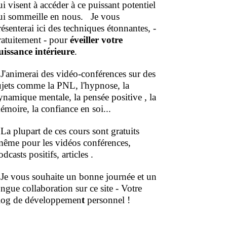
ui visent à accéder à ce puissant potentiel
ui sommeille en nous.
Je vous
résenterai ici des techniques étonnantes, -
ratuitement - pour
éveiller votre
uissance intérieure
.
'animerai des vidéo-conférences sur des
ujets comme la PNL, l'hypnose, la
ynamique mentale, la pensée positive , la
émoire, la confiance en soi...
a plupart de ces cours sont gratuits
même pour les vidéos conférences,
dcasts positifs, articles .
e vous souhaite un bonne journée et un
ongue collaboration sur ce site - Votre
log de développemen
t
personnel !