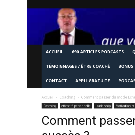
ACCUEIL
690 ARTICLES PODCASTS
Q
TÉMOIGNAGES / ÊTRE COACHÉ
BONUS 
CONTACT
APPLI GRATUITE
PODCAS
Accueil
Coaching
Comment passer du mode Échec
Coaching
efficacité personnelle
Leadership
Motivation et
Comment passer