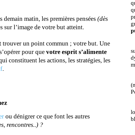
q
q
p
ès demain matin, les premières pensées
(dès
g
s sur l’image de votre but atteint.
p
 trouver un point commun ; votre but. Une
J
s
s’opérer pour que
votre esprit s’alimente
d
ui constituent les actions, les stratégies, les
m
f
.
L
(
Po
uez
J
l
er
ou dénigrer ce que font les autres
b
s, rencontres..) ?