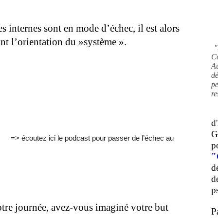
internes sont en mode d’échec, il est alors
eant l’orientation du »système ».
"
C
A
d
pe
re
d
G
=> écoutez ici le podcast pour passer de l’échec au
p
"
d
d
ps
otre journée, avez-vous imaginé votre but
P