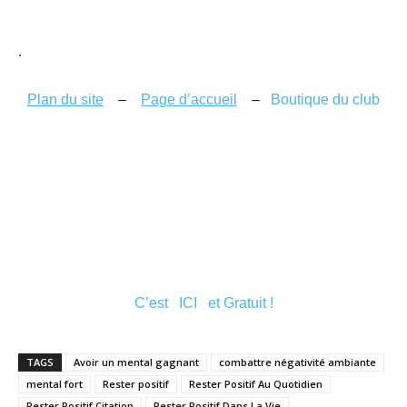
.
Plan du site
–
Page d’accueil
–
Boutique du club
C’est ICI et Gratuit !
TAGS
Avoir un mental gagnant
combattre négativité ambiante
mental fort
Rester positif
Rester Positif Au Quotidien
Rester Positif Citation
Rester Positif Dans La Vie