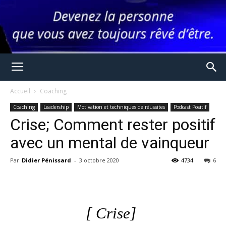
Accueil
Coaching
Coaching
Leadership
Motivation et techniques de réussites
Podcast Positif
Crise; Comment rester positif
avec un mental de vainqueur
Par
Didier Pénissard
-
3 octobre 2020
4734
6
[ Crise]