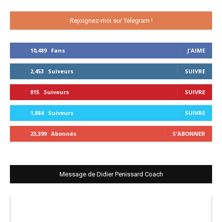
Rejoignez-moi sur Telegram !
10,489
Fans
J'AIME
2,453
Suiveurs
SUIVRE
815
Suiveurs
SUIVRE
1,884
Suiveurs
SUIVRE
23,399
Abonnés
S'ABONNER
Message de Didier Penissard Coach