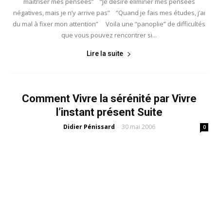
maîtriser mes pensées” “Je désire éliminer mes pensées
négatives, mais je n’y arrive pas” “Quand je fais mes études, j’ai
du mal à fixer mon attention” Voila une “panoplie” de difficultés
que vous pouvez rencontrer si...
Lire la suite
Comment Vivre la sérénité par Vivre
l’instant présent Suite
Didier Pénissard
30 mai 2006
-
0