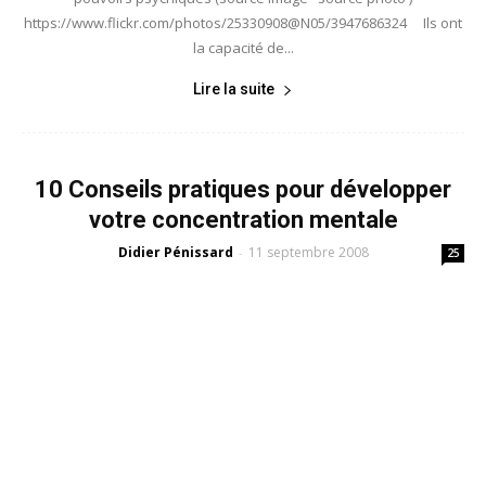
https://www.flickr.com/photos/25330908@N05/3947686324 Ils ont
la capacité de...
Lire la suite
10 Conseils pratiques pour développer
votre concentration mentale
Didier Pénissard
11 septembre 2008
-
25