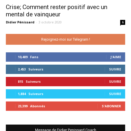
Crise; Comment rester positif avec un
mental de vainqueur
Didier Pénissard
-
3 octobre 2020
6
Rejoignez-moi sur Telegram !
10,489
Fans
J'AIME
2,453
Suiveurs
SUIVRE
815
Suiveurs
SUIVRE
1,884
Suiveurs
SUIVRE
23,399
Abonnés
S'ABONNER
Message de Didier Penissard Coach