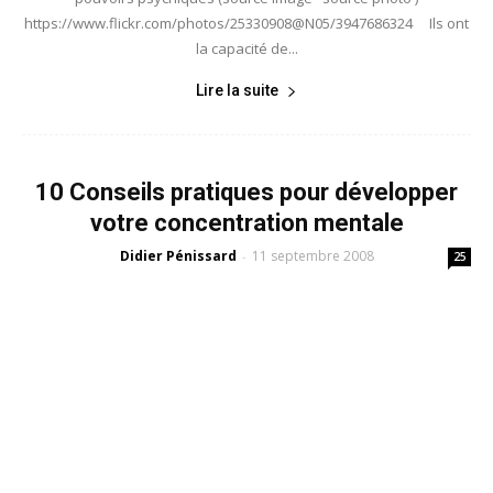
https://www.flickr.com/photos/25330908@N05/3947686324 Ils ont
la capacité de...
Lire la suite
10 Conseils pratiques pour développer
votre concentration mentale
Didier Pénissard
11 septembre 2008
-
25