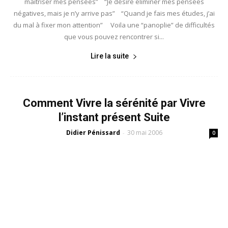
maîtriser mes pensées” “Je désire éliminer mes pensées
négatives, mais je n’y arrive pas” “Quand je fais mes études, j’ai
du mal à fixer mon attention” Voila une “panoplie” de difficultés
que vous pouvez rencontrer si...
Lire la suite
Comment Vivre la sérénité par Vivre
l’instant présent Suite
Didier Pénissard
30 mai 2006
-
0