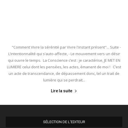
"Comment Vivre la sérénité par Vivre l'instant présent"... Suite -
L’intentionnalité qui s’auto-affecte, - Le mouvement vers un désir
qui ouvre le temps. La Conscience c’est : je caractérise, JE MET EN
LUMIERE celui dont les pensées, les actes, émanent de moi ! C’est
un acte de transcendance, de dépassement donc, tel un trait de
lumière qui se perdrait...
Lire la suite
SÉLECTION DE L'EDITEUR