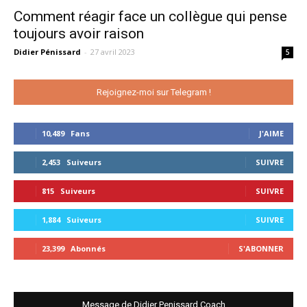
Comment réagir face un collègue qui pense
toujours avoir raison
Didier Pénissard
-
27 avril 2023
5
Rejoignez-moi sur Telegram !
10,489
Fans
J'AIME
2,453
Suiveurs
SUIVRE
815
Suiveurs
SUIVRE
1,884
Suiveurs
SUIVRE
23,399
Abonnés
S'ABONNER
Message de Didier Penissard Coach