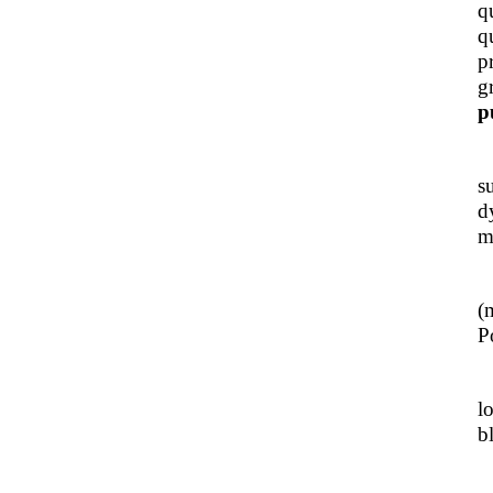
q
q
p
g
p
J
s
d
m
L
(
Po
J
l
b