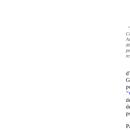
"
C
A
d
pe
re
d
G
p
"
d
d
ps
P