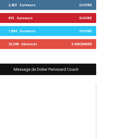
2,453
Suiveurs
SUIVRE
815
Suiveurs
SUIVRE
1,884
Suiveurs
SUIVRE
23,399
Abonnés
S'ABONNER
Message de Didier Penissard Coach