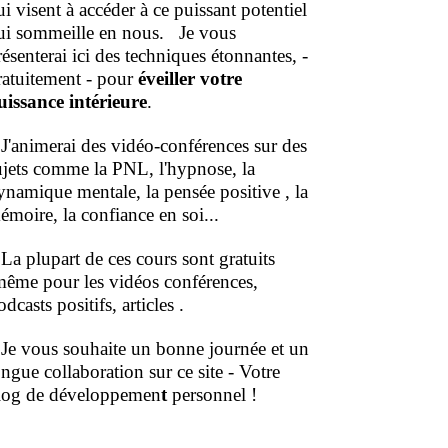
ui visent à accéder à ce puissant potentiel
ui sommeille en nous.
Je vous
résenterai ici des techniques étonnantes, -
ratuitement - pour
éveiller votre
uissance intérieure
.
'animerai des vidéo-conférences sur des
ujets comme la PNL, l'hypnose, la
ynamique mentale, la pensée positive , la
émoire, la confiance en soi...
a plupart de ces cours sont gratuits
même pour les vidéos conférences,
dcasts positifs, articles .
e vous souhaite un bonne journée et un
ongue collaboration sur ce site - Votre
log de développemen
t
personnel !