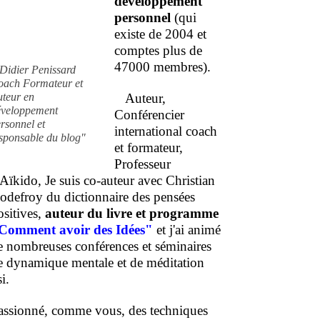
développement
personnel
(qui
existe de 2004 et
comptes plus de
47000 membres).
Didier Penissard
oach Formateur et
uteur en
Auteur,
éveloppement
Conférencier
rsonnel et
international coach
sponsable du blog"
et formateur,
Professeur
'Aïkido, Je suis co-auteur avec Christian
odefroy du dictionnaire des pensées
ositives,
auteur du livre et programme
Comment
avoir des Idées"
et j'ai animé
e nombreuses conférences et séminaires
e dynamique mentale et de méditation
i.
assionné, comme vous, des techniques