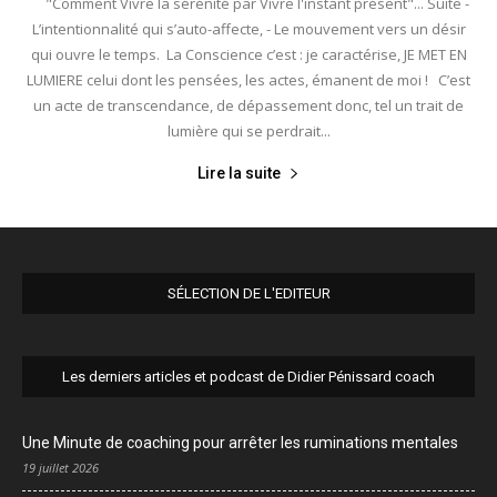
"Comment Vivre la sérénité par Vivre l'instant présent"... Suite -
L’intentionnalité qui s’auto-affecte, - Le mouvement vers un désir
qui ouvre le temps. La Conscience c’est : je caractérise, JE MET EN
LUMIERE celui dont les pensées, les actes, émanent de moi ! C’est
un acte de transcendance, de dépassement donc, tel un trait de
lumière qui se perdrait...
Lire la suite
SÉLECTION DE L'EDITEUR
Les derniers articles et podcast de Didier Pénissard coach
Une Minute de coaching pour arrêter les ruminations mentales
19 juillet 2026