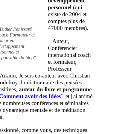
développement
personnel
(qui
existe de 2004 et
comptes plus de
47000 membres).
Didier Penissard
oach Formateur et
uteur en
Auteur,
éveloppement
Conférencier
rsonnel et
international coach
sponsable du blog"
et formateur,
Professeur
'Aïkido, Je suis co-auteur avec Christian
odefroy du dictionnaire des pensées
ositives,
auteur du livre et programme
Comment
avoir des Idées"
et j'ai animé
e nombreuses conférences et séminaires
e dynamique mentale et de méditation
i.
assionné, comme vous, des techniques