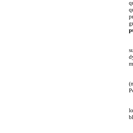
q
q
p
g
p
J
s
d
m
L
(
Po
J
l
b