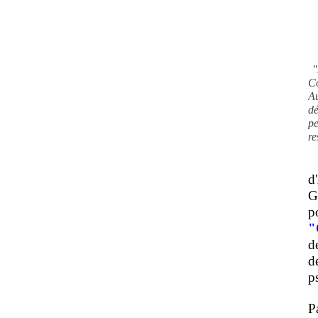
"
C
A
d
pe
re
d
G
p
"
d
d
ps
P