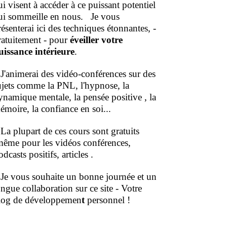
ui visent à accéder à ce puissant potentiel
ui sommeille en nous.
Je vous
résenterai ici des techniques étonnantes, -
ratuitement - pour
éveiller votre
uissance intérieure
.
'animerai des vidéo-conférences sur des
ujets comme la PNL, l'hypnose, la
ynamique mentale, la pensée positive , la
émoire, la confiance en soi...
a plupart de ces cours sont gratuits
même pour les vidéos conférences,
dcasts positifs, articles .
e vous souhaite un bonne journée et un
ongue collaboration sur ce site - Votre
log de développemen
t
personnel !