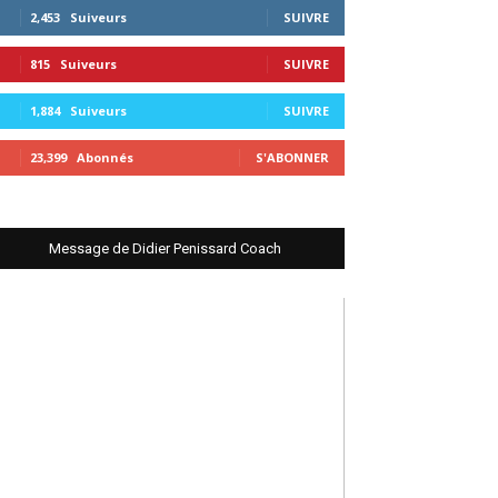
2,453
Suiveurs
SUIVRE
815
Suiveurs
SUIVRE
1,884
Suiveurs
SUIVRE
23,399
Abonnés
S'ABONNER
Message de Didier Penissard Coach