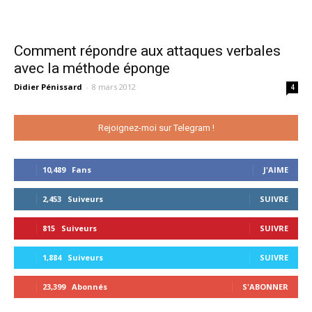
Comment répondre aux attaques verbales
avec la méthode éponge
Didier Pénissard
-
8 mars 2012
4
Rejoignez-moi sur Telegram !
10,489
Fans
J'AIME
2,453
Suiveurs
SUIVRE
815
Suiveurs
SUIVRE
1,884
Suiveurs
SUIVRE
23,399
Abonnés
S'ABONNER