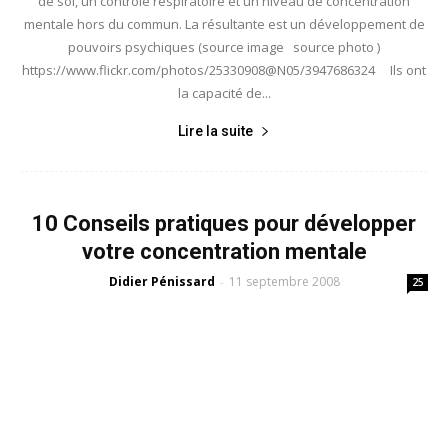
de soi, un contrôle respiratoire et un niveau de concentration
mentale hors du commun. La résultante est un développement de
pouvoirs psychiques (source image source photo )
https://www.flickr.com/photos/25330908@N05/3947686324 Ils ont
la capacité de...
Lire la suite
10 Conseils pratiques pour développer
votre concentration mentale
Didier Pénissard
11 septembre 2008
-
25