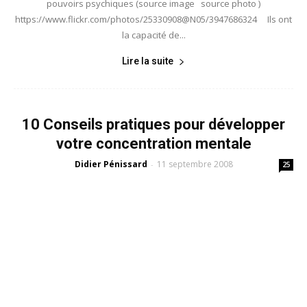
pouvoirs psychiques (source image source photo )
https://www.flickr.com/photos/25330908@N05/3947686324 Ils ont
la capacité de...
Lire la suite
10 Conseils pratiques pour développer
votre concentration mentale
Didier Pénissard
11 septembre 2008
-
25