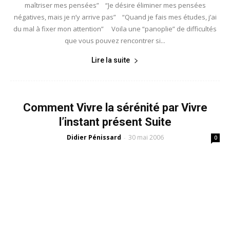
maîtriser mes pensées” “Je désire éliminer mes pensées
négatives, mais je n’y arrive pas” “Quand je fais mes études, j’ai
du mal à fixer mon attention” Voila une “panoplie” de difficultés
que vous pouvez rencontrer si...
Lire la suite
Comment Vivre la sérénité par Vivre
l’instant présent Suite
Didier Pénissard
30 mai 2006
-
0