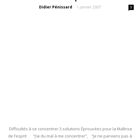
Didier Pénissard
1 janvier 2007
-
5
Difficultés à se concentrer 3 solutions Éprouvées pour la Maîtrise
de l’esprit “J’ai du mal à me concentrer”, “Je ne parviens pas à