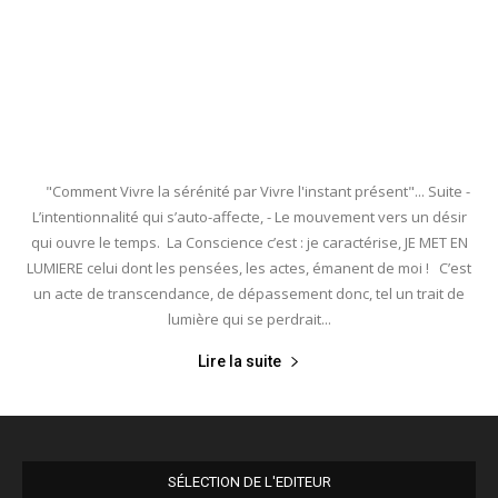
"Comment Vivre la sérénité par Vivre l'instant présent"... Suite -
L’intentionnalité qui s’auto-affecte, - Le mouvement vers un désir
qui ouvre le temps. La Conscience c’est : je caractérise, JE MET EN
LUMIERE celui dont les pensées, les actes, émanent de moi ! C’est
un acte de transcendance, de dépassement donc, tel un trait de
lumière qui se perdrait...
Lire la suite
SÉLECTION DE L'EDITEUR