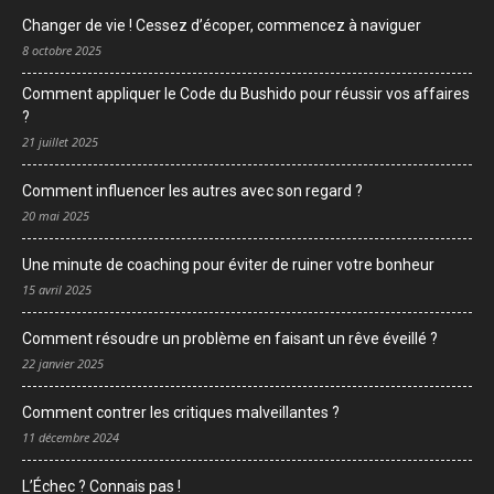
Changer de vie ! Cessez d’écoper, commencez à naviguer
8 octobre 2025
Comment appliquer le Code du Bushido pour réussir vos affaires
?
21 juillet 2025
Comment influencer les autres avec son regard ?
20 mai 2025
Une minute de coaching pour éviter de ruiner votre bonheur
15 avril 2025
Comment résoudre un problème en faisant un rêve éveillé ?
22 janvier 2025
Comment contrer les critiques malveillantes ?
11 décembre 2024
L’Échec ? Connais pas !