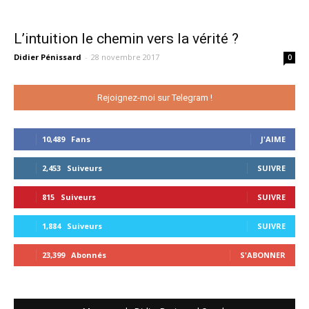
L’intuition le chemin vers la vérité ?
Didier Pénissard
-
28 novembre 2017
0
Rejoignez-moi sur Telegram !
10,489
Fans
J'AIME
2,453
Suiveurs
SUIVRE
815
Suiveurs
SUIVRE
1,884
Suiveurs
SUIVRE
23,399
Abonnés
S'ABONNER