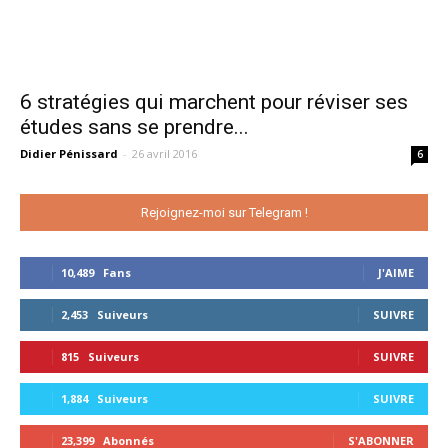
6 stratégies qui marchent pour réviser ses
études sans se prendre...
Didier Pénissard
-
26 avril 2016
6
Rejoignez-moi sur Telegram !
10,489
Fans
J'AIME
2,453
Suiveurs
SUIVRE
815
Suiveurs
SUIVRE
1,884
Suiveurs
SUIVRE
23,399
Abonnés
S'ABONNER