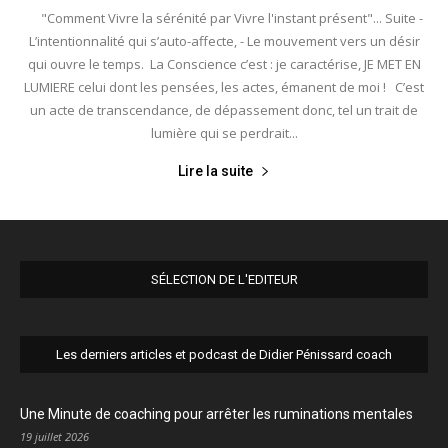
"Comment Vivre la sérénité par Vivre l'instant présent"... Suite -
L’intentionnalité qui s’auto-affecte, - Le mouvement vers un désir
qui ouvre le temps. La Conscience c’est : je caractérise, JE MET EN
LUMIERE celui dont les pensées, les actes, émanent de moi ! C’est
un acte de transcendance, de dépassement donc, tel un trait de
lumière qui se perdrait...
Lire la suite
SÉLECTION DE L'EDITEUR
Les derniers articles et podcast de Didier Pénissard coach
Une Minute de coaching pour arrêter les ruminations mentales
19 juillet 2026