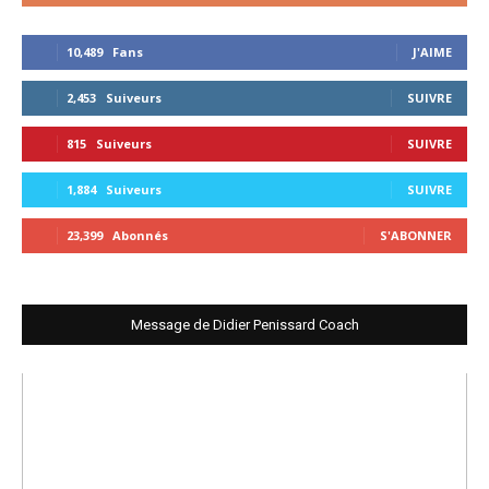
10,489
Fans
J'AIME
2,453
Suiveurs
SUIVRE
815
Suiveurs
SUIVRE
1,884
Suiveurs
SUIVRE
23,399
Abonnés
S'ABONNER
Message de Didier Penissard Coach