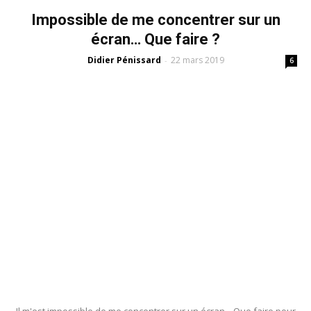
Impossible de me concentrer sur un
écran… Que faire ?
Didier Pénissard
22 mars 2019
-
6
Il m'est impossible de me concentrer sur un écran... Que faire pour