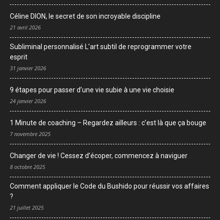
Céline DION, le secret de son incroyable discipline
21 avril 2026
Subliminal personnalisé L’art subtil de reprogrammer votre
esprit
31 janvier 2026
9 étapes pour passer d’une vie subie à une vie choisie
24 janvier 2026
1 Minute de coaching – Regardez ailleurs : c’est là que ça bouge
7 novembre 2025
Changer de vie ! Cessez d’écoper, commencez à naviguer
8 octobre 2025
Comment appliquer le Code du Bushido pour réussir vos affaires
?
21 juillet 2025