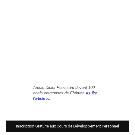
Article Didier Pénissard devant 100
chefs entreprises de Chârtres
=> lire
l'article ici
Inscription Gratuite aux Cours de Développement Personnel