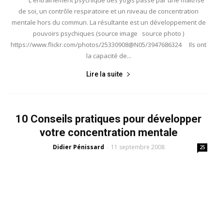
de soi, un contrôle respiratoire et un niveau de concentration
mentale hors du commun. La résultante est un développement de
pouvoirs psychiques (source image source photo )
https://www.flickr.com/photos/25330908@N05/3947686324 Ils ont
la capacité de...
Lire la suite
10 Conseils pratiques pour développer
votre concentration mentale
Didier Pénissard
11 septembre 2008
-
25