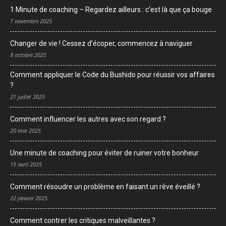
1 Minute de coaching – Regardez ailleurs : c’est là que ça bouge
7 novembre 2025
Changer de vie ! Cessez d’écoper, commencez à naviguer
8 octobre 2025
Comment appliquer le Code du Bushido pour réussir vos affaires
?
21 juillet 2025
Comment influencer les autres avec son regard ?
20 mai 2025
Une minute de coaching pour éviter de ruiner votre bonheur
15 avril 2025
Comment résoudre un problème en faisant un rêve éveillé ?
22 janvier 2025
Comment contrer les critiques malveillantes ?