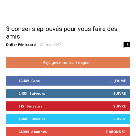
3 conseils éprouvés pour vous faire des
amis
Didier Pénissard
-
29 mars 2007
13
Rejoignez-moi sur Telegram !
10,489
Fans
J'AIME
2,453
Suiveurs
SUIVRE
815
Suiveurs
SUIVRE
1,884
Suiveurs
SUIVRE
23,399
Abonnés
S'ABONNER