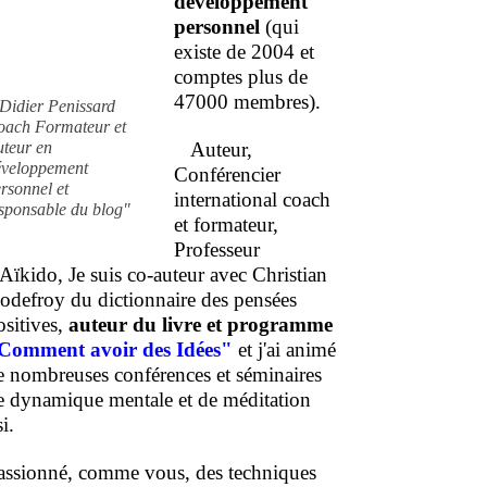
développement
personnel
(qui
existe de 2004 et
comptes plus de
47000 membres).
Didier Penissard
oach Formateur et
uteur en
Auteur,
éveloppement
Conférencier
rsonnel et
international coach
sponsable du blog"
et formateur,
Professeur
'Aïkido, Je suis co-auteur avec Christian
odefroy du dictionnaire des pensées
ositives,
auteur du livre et programme
Comment
avoir des Idées"
et j'ai animé
e nombreuses conférences et séminaires
e dynamique mentale et de méditation
i.
assionné, comme vous, des techniques