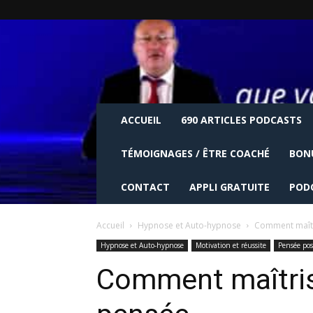
ACCUEIL
690 ARTICLES PODCASTS
TÉMOIGNAGES / ÊTRE COACHÉ
BON
CONTACT
APPLI GRATUITE
POD
Accueil
Hypnose et Auto-hypnose
Comment maîtr
Hypnose et Auto-hypnose
Motivation et réussite
Pensée pos
Comment maîtrise