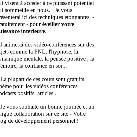
ui visent à accéder à ce puissant potentiel
ui sommeille en nous.
Je vous
résenterai ici des techniques étonnantes, -
ratuitement - pour
éveiller votre
uissance intérieure
.
'animerai des vidéo-conférences sur des
ujets comme la PNL, l'hypnose, la
ynamique mentale, la pensée positive , la
émoire, la confiance en soi...
a plupart de ces cours sont gratuits
même pour les vidéos conférences,
dcasts positifs, articles .
e vous souhaite un bonne journée et un
ongue collaboration sur ce site - Votre
log de développemen
t
personnel !