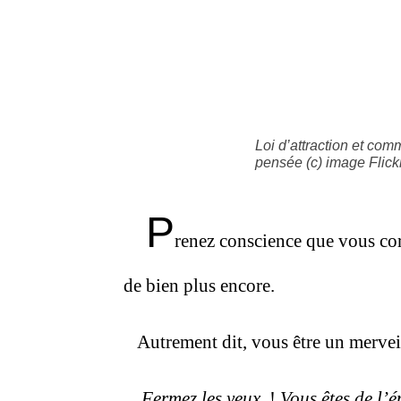
Loi d’attraction et com
pensée (c) image Flick
P
renez conscience que vous corp
de bien plus encore.
Autrement dit, vous être un mervei
Fermez les yeux
!
Vous êtes de l’