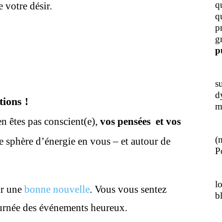
q
 votre désir.
q
p
g
p
J
s
d
tions !
m
n êtes pas conscient(e),
vos pensées et vos
L
(
re sphère d’énergie en vous – et autour de
Po
J
l
ir une
bonne nouvelle
. Vous vous sentez
b
ournée des événements heureux.