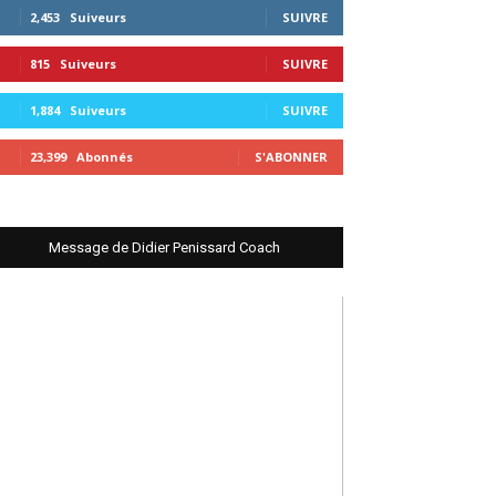
2,453
Suiveurs
SUIVRE
815
Suiveurs
SUIVRE
1,884
Suiveurs
SUIVRE
23,399
Abonnés
S'ABONNER
Message de Didier Penissard Coach