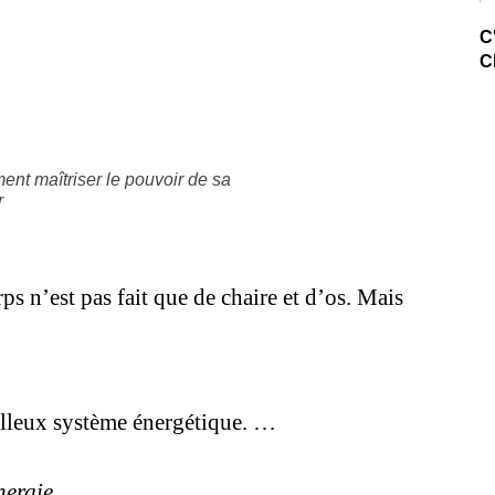
C
C
ment maîtriser le pouvoir de sa
r
s n’est pas fait que de chaire et d’os. Mais
lleux système énergétique. …
énergie…