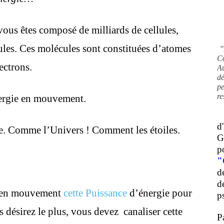
ous êtes composé de milliards de cellules,
ules. Ces molécules sont constituées d’atomes
"
C
ectrons.
A
d
pe
re
nergie en mouvement.
d
e. Comme l’Univers ! Comment les étoiles.
G
p
"
d
d
e en mouvement
cette Puissance
d’énergie pour
ps
s désirez le plus, vous devez canaliser cette
P