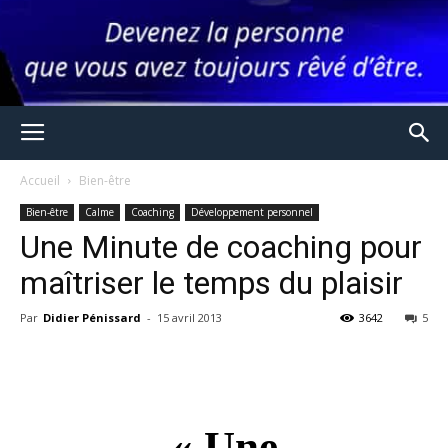
Accueil
Bien-être
Bien-être
Calme
Coaching
Développement personnel
Une Minute de coaching pour
maîtriser le temps du plaisir
Par
Didier Pénissard
-
15 avril 2013
3642
5
« Une