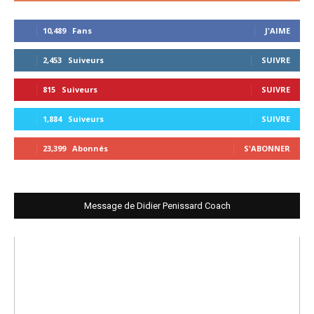
10,489
Fans
J'AIME
2,453
Suiveurs
SUIVRE
815
Suiveurs
SUIVRE
1,884
Suiveurs
SUIVRE
23,399
Abonnés
S'ABONNER
Message de Didier Penissard Coach