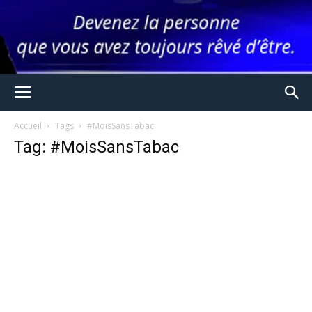
Accueil
Tags
#MoisSansTabac
Tag: #MoisSansTabac