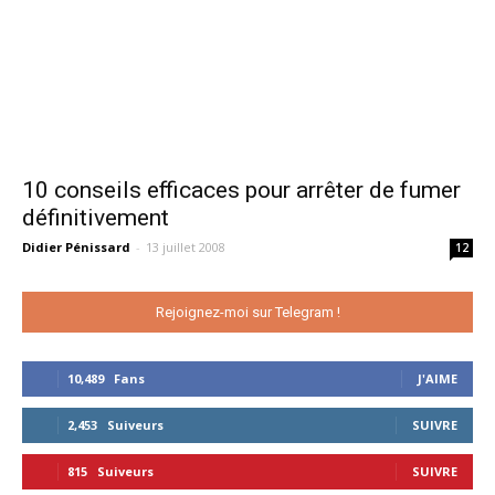
10 conseils efficaces pour arrêter de fumer
définitivement
Didier Pénissard
-
13 juillet 2008
12
Rejoignez-moi sur Telegram !
10,489
Fans
J'AIME
2,453
Suiveurs
SUIVRE
815
Suiveurs
SUIVRE