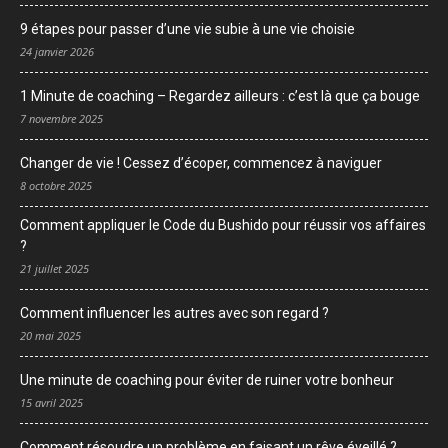
9 étapes pour passer d’une vie subie à une vie choisie
24 janvier 2026
1 Minute de coaching – Regardez ailleurs : c’est là que ça bouge
7 novembre 2025
Changer de vie ! Cessez d’écoper, commencez à naviguer
8 octobre 2025
Comment appliquer le Code du Bushido pour réussir vos affaires
?
21 juillet 2025
Comment influencer les autres avec son regard ?
20 mai 2025
Une minute de coaching pour éviter de ruiner votre bonheur
15 avril 2025
Comment résoudre un problème en faisant un rêve éveillé ?