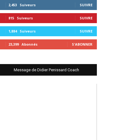
2,453
Suiveurs
SUIVRE
815
Suiveurs
SUIVRE
1,884
Suiveurs
SUIVRE
23,399
Abonnés
S'ABONNER
Message de Didier Penissard Coach