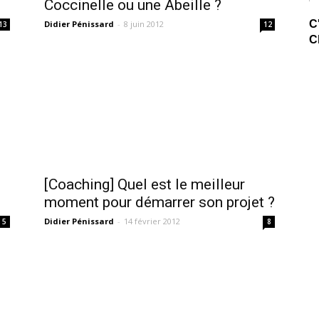
Coccinelle ou une Abeille ?
C
Didier Pénissard
-
8 juin 2012
13
12
C
[Coaching] Quel est le meilleur
moment pour démarrer son projet ?
Didier Pénissard
-
14 février 2012
5
8