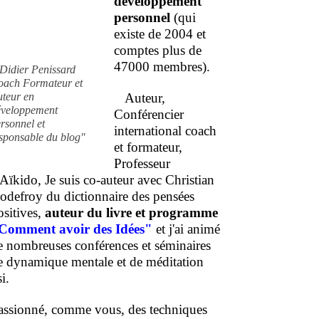
développement
personnel
(qui
existe de 2004 et
comptes plus de
47000 membres).
Didier Penissard
oach Formateur et
uteur en
Auteur,
éveloppement
Conférencier
rsonnel et
international coach
sponsable du blog"
et formateur,
Professeur
'Aïkido, Je suis co-auteur avec Christian
odefroy du dictionnaire des pensées
ositives,
auteur du livre et programme
Comment
avoir des Idées"
et j'ai animé
e nombreuses conférences et séminaires
e dynamique mentale et de méditation
i.
assionné, comme vous, des techniques