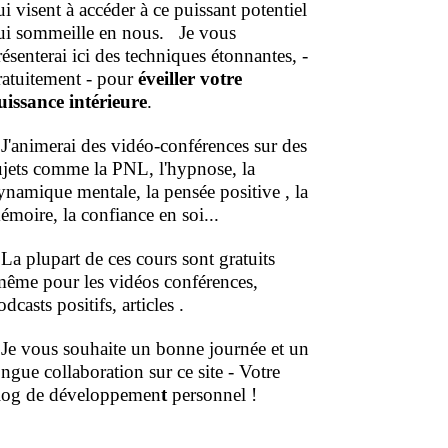
ui visent à accéder à ce puissant potentiel
ui sommeille en nous.
Je vous
résenterai ici des techniques étonnantes, -
ratuitement - pour
éveiller votre
uissance intérieure
.
'animerai des vidéo-conférences sur des
ujets comme la PNL, l'hypnose, la
ynamique mentale, la pensée positive , la
émoire, la confiance en soi...
a plupart de ces cours sont gratuits
même pour les vidéos conférences,
dcasts positifs, articles .
e vous souhaite un bonne journée et un
ongue collaboration sur ce site - Votre
log de développemen
t
personnel !