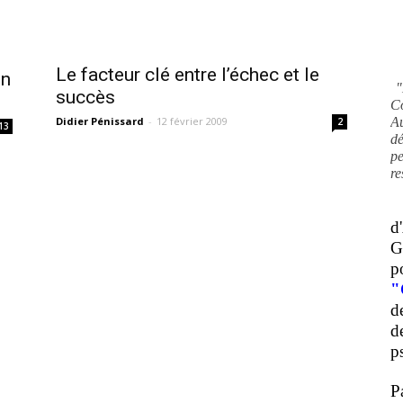
Le facteur clé entre l’échec et le
un
"
succès
C
Didier Pénissard
-
12 février 2009
A
2
13
d
pe
re
d
G
p
"
d
d
ps
P