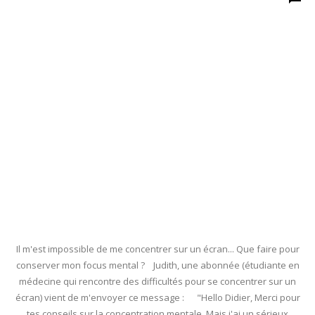
Il m'est impossible de me concentrer sur un écran... Que faire pour
conserver mon focus mental ? Judith, une abonnée (étudiante en
médecine qui rencontre des difficultés pour se concentrer sur un
écran) vient de m'envoyer ce message : "Hello Didier, Merci pour
tes conseils sur la concentration mentale. Mais j'ai un sérieux