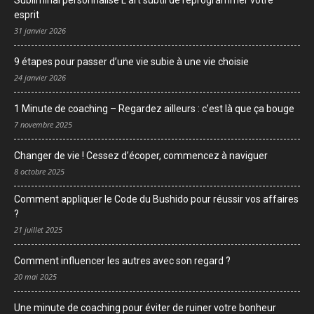
Subliminal personnalisé L’art subtil de reprogrammer votre
esprit
31 janvier 2026
9 étapes pour passer d’une vie subie à une vie choisie
24 janvier 2026
1 Minute de coaching – Regardez ailleurs : c’est là que ça bouge
7 novembre 2025
Changer de vie ! Cessez d’écoper, commencez à naviguer
8 octobre 2025
Comment appliquer le Code du Bushido pour réussir vos affaires
?
21 juillet 2025
Comment influencer les autres avec son regard ?
20 mai 2025
Une minute de coaching pour éviter de ruiner votre bonheur