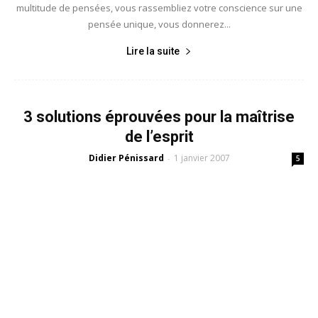
multitude de pensées, vous rassembliez votre conscience sur une
pensée unique, vous donnerez...
Lire la suite
3 solutions éprouvées pour la maîtrise
de l’esprit
Didier Pénissard
1 janvier 2007
-
5