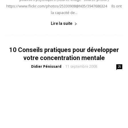
https://www.flickr.com/photos/25330908@N05/3947686324 Ils ont
la capacité de...
Lire la suite
10 Conseils pratiques pour développer
votre concentration mentale
Didier Pénissard
11 septembre 2008
-
25