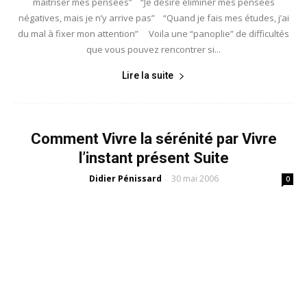
maîtriser mes pensées” “Je désire éliminer mes pensées
négatives, mais je n’y arrive pas” “Quand je fais mes études, j’ai
du mal à fixer mon attention” Voila une “panoplie” de difficultés
que vous pouvez rencontrer si...
Lire la suite
Comment Vivre la sérénité par Vivre
l’instant présent Suite
Didier Pénissard
30 mai 2006
-
0