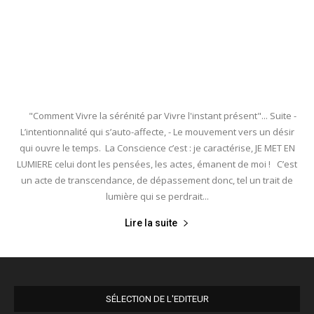
"Comment Vivre la sérénité par Vivre l'instant présent"... Suite -
L’intentionnalité qui s’auto-affecte, - Le mouvement vers un désir
qui ouvre le temps. La Conscience c’est : je caractérise, JE MET EN
LUMIERE celui dont les pensées, les actes, émanent de moi ! C’est
un acte de transcendance, de dépassement donc, tel un trait de
lumière qui se perdrait...
Lire la suite
SÉLECTION DE L'EDITEUR