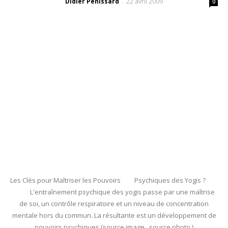
Didier Pénissard
22 avril 2009
-
0
Les Clés pour Maîtriser les Pouvoirs Psychiques des Yogis ?
L'entraînement psychique des yogis passe par une maîtrise
de soi, un contrôle respiratoire et un niveau de concentration
mentale hors du commun. La résultante est un développement de
pouvoirs psychiques (source image source photo )